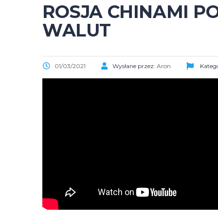
ROSJA CHINAMI P
WALUT
01/03/2021
Wysłane przez:
Aron
Katego