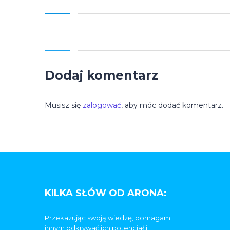
Dodaj komentarz
Musisz się
zalogować
, aby móc dodać komentarz.
KILKA SŁÓW OD ARONA:
Przekazując swoją wiedzę, pomagam
innym odkrywać ich potencjał i