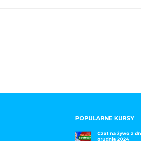
POPULARNE KURSY
Czat na żywo z dn
grudnia 2024