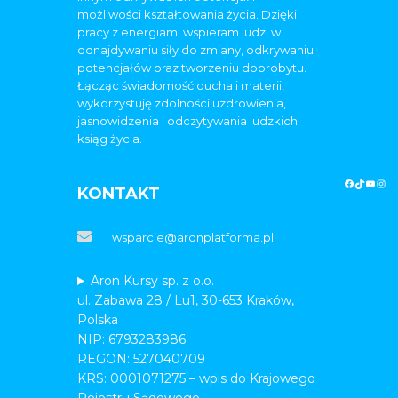
możliwości kształtowania życia. Dzięki
pracy z energiami wspieram ludzi w
odnajdywaniu siły do zmiany, odkrywaniu
potencjałów oraz tworzeniu dobrobytu.
Łącząc świadomość ducha i materii,
wykorzystuję zdolności uzdrowienia,
jasnowidzenia i odczytywania ludzkich
ksiąg życia.
KONTAKT
wsparcie@aronplatforma.pl
Aron Kursy sp. z o.o.
ul. Zabawa 28 / Lu1, 30-653 Kraków,
Polska
NIP: 6793283986
REGON: 527040709
KRS: 0001071275 – wpis do Krajowego