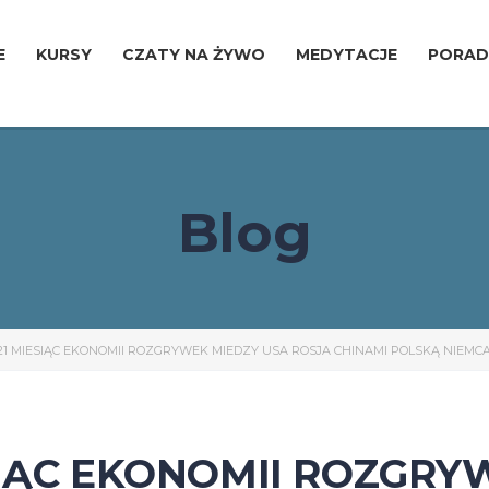
E
KURSY
CZATY NA ŻYWO
MEDYTACJE
PORAD
Blog
21 MIESIĄC EKONOMII ROZGRYWEK MIEDZY USA ROSJA CHINAMI POLSKĄ NIEM
SIĄC EKONOMII ROZGRY