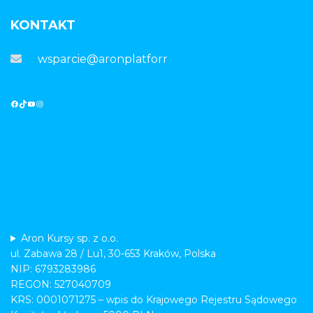
KONTAKT
wsparcie@aronplatforma.pl
Aron Kursy sp. z o.o.
ul. Zabawa 28 / Lu1, 30-653 Kraków, Polska
NIP: 6793283986
REGON: 527040709
KRS: 0001071275 – wpis do Krajowego Rejestru Sądowego