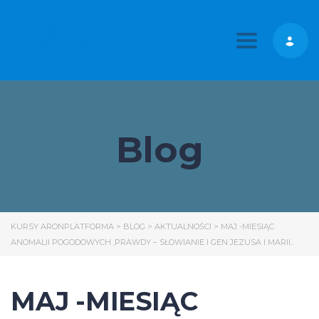
Toggle nav
Blog
KURSY ARONPLATFORMA
>
BLOG
>
AKTUALNOŚCI
>
MAJ -MIESIĄC
ANOMALII POGODOWYCH ,PRAWDY – SŁOWIANIE I GEN JEZUSA I MARII..
MAJ -MIESIĄC