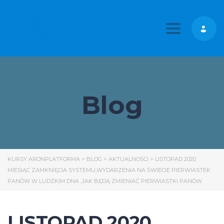
Toggle nav
Blog
KURSY ARONPLATFORMA
>
BLOG
>
AKTUALNOŚCI
>
LISTOPAD 2020
MIESIĄC ZAMKNIĘCIA SYSTEMU,WYDARZENIA NA ŚWIECIE PIERWIASTEK
PANÓW W LUDZKIM DNA ,JAK BĘDĄ ZMIENIAĆ PIERWIASTKI PANÓW
LISTOPAD 2020