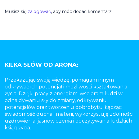
Musisz się
zalogować
, aby móc dodać komentarz.
KILKA SŁÓW OD ARONA:
Przekazując swoją wiedzę, pomagam innym
odkrywać ich potencjał i możliwości kształtowania
życia. Dzięki pracy z energiami wspieram ludzi w
odnajdywaniu siły do zmiany, odkrywaniu
potencjałów oraz tworzeniu dobrobytu. Łącząc
świadomość ducha i materii, wykorzystuję zdolności
uzdrowienia, jasnowidzenia i odczytywania ludzkich
ksiąg życia.