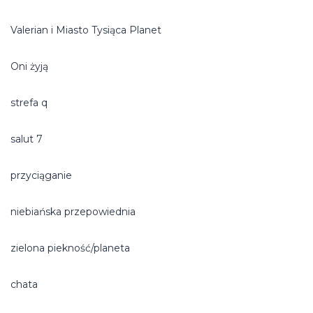
Valerian i Miasto Tysiąca Planet
Oni żyją
strefa q
salut 7
przyciąganie
niebiańska przepowiednia
zielona piekność/planeta
chata