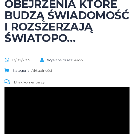
OBEJRZENIA KTÓRE
BUDZĄ ŚWIADOMOŚĆ
I ROZSZERZAJĄ
ŚWIATOPO…
13/02/2019
Wysłane przez:
Aron
Kategoria:
Aktualności
Brak komentarzy