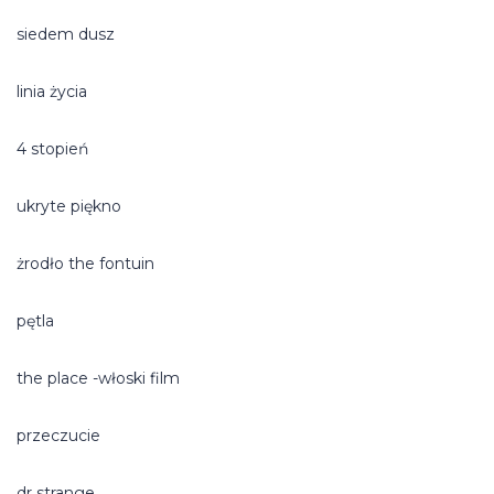
siedem dusz
linia życia
4 stopień
ukryte piękno
żrodło the fontuin
pętla
the place -włoski film
przeczucie
dr strange