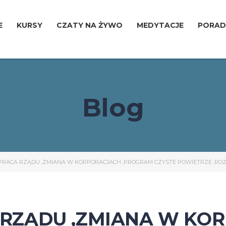
E
KURSY
CZATY NA ŻYWO
MEDYTACJE
PORAD
Blog
19 PRACA RZĄDU ,ZMIANA W KORPORACJACH ,PROGRAM CZYSTE POWIETRZE ,R
A RZĄDU ,ZMIANA W K