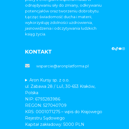
odnajdywaniu siły do zmiany, odkrywaniu
potencjałów oraz tworzeniu dobrobytu.
Łącząc świadomość ducha i materii,
wykorzystuję zdolności uzdrowienia,
jasnowidzenia i odczytywania ludzkich
ksiąg życia.
KONTAKT
wsparcie@aronplatforma.pl
Aron Kursy sp. z o.o.
ul. Zabawa 28 / Lu1, 30-653 Kraków,
Polska
NIP: 6793283986
REGON: 527040709
KRS: 0001071275 – wpis do Krajowego
Rejestru Sądowego
Kapitał zakładowy: 5000 PLN