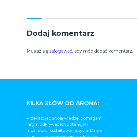
Dodaj komentarz
Musisz się
zalogować
, aby móc dodać komentarz.
KILKA SŁÓW OD ARONA:
Przekazując swoją wiedzę, pomagam
innym odkrywać ich potencjał i
możliwości kształtowania życia. Dzięki
pracy z energiami wspieram ludzi w