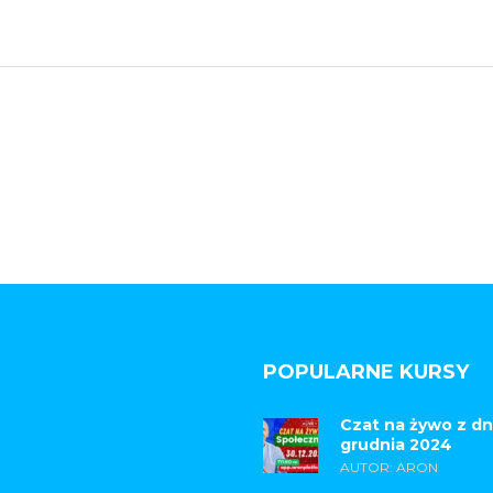
POPULARNE KURSY
Czat na żywo z dn
grudnia 2024
AUTOR: ARON