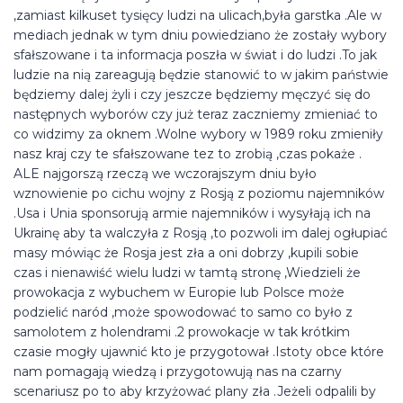
,zamiast kilkuset tysięcy ludzi na ulicach,była garstka .Ale w
mediach jednak w tym dniu powiedziano że zostały wybory
sfałszowane i ta informacja poszła w świat i do ludzi .To jak
ludzie na nią zareagują będzie stanowić to w jakim państwie
będziemy dalej żyli i czy jeszcze będziemy męczyć się do
następnych wyborów czy już teraz zaczniemy zmieniać to
co widzimy za oknem .Wolne wybory w 1989 roku zmieniły
nasz kraj czy te sfałszowane tez to zrobią ,czas pokaże .
ALE najgorszą rzeczą we wczorajszym dniu było
wznowienie po cichu wojny z Rosją z poziomu najemników
.Usa i Unia sponsorują armie najemników i wysyłają ich na
Ukrainę aby ta walczyła z Rosją ,to pozwoli im dalej ogłupiać
masy mówiąc że Rosja jest zła a oni dobrzy ,kupili sobie
czas i nienawiść wielu ludzi w tamtą stronę ,Wiedzieli że
prowokacja z wybuchem w Europie lub Polsce może
podzielić naród ,może spowodować to samo co było z
samolotem z holendrami .2 prowokacje w tak krótkim
czasie mogły ujawnić kto je przygotował .Istoty obce które
nam pomagają wiedzą i przygotowują nas na czarny
scenariusz po to aby krzyżować plany zła .Jeżeli odpalili by