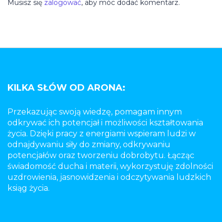
Musisz się
zalogować
, aby móc dodać komentarz.
KILKA SŁÓW OD ARONA:
Przekazując swoją wiedzę, pomagam innym
odkrywać ich potencjał i możliwości kształtowania
życia. Dzięki pracy z energiami wspieram ludzi w
odnajdywaniu siły do zmiany, odkrywaniu
potencjałów oraz tworzeniu dobrobytu. Łącząc
świadomość ducha i materii, wykorzystuję zdolności
uzdrowienia, jasnowidzenia i odczytywania ludzkich
ksiąg życia.