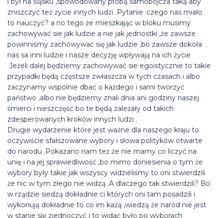
i był na śląsku ,spowodowany próbą samobójcza taką aby
zniszczyć też życie innych ludzi .Pytanie :czego nas miało
to nauczyć? a no tego że mieszkając w bloku musimy
zachowywać sie jak ludzie a nie jak jednostki ,że zawsze
powinniśmy zachowywać się jak ludzie ,bo zawsze dokoła
nas sa inni ludzie i nasze decyzję wpływają na ich życie
.Jeżeli dalej będziemy zachowywać sie egoistycznie to takie
przypadki będą częstsze zwłaszcza w tych czasach i albo
zaczynamy wspólnie dbać o każdego i sami tworzyć
państwo ,albo nie będziemy znali dnia ani godziny naszej
śmierci i nieszczęść bo te będą zależały od takich
zdesperowanych kroków innych ludzi .
Drugie wydarzenie które jest ważne dla naszego kraju to
oczywiście sfałszowane wybory i słowa polityków otwarte
do narodu .Pokazano nam też że nie mamy co liczyć na
unię i na jej sprawiedliwość ,bo mimo doniesienia o tym że
wybory były takie jak wszyscy widzieliśmy to oni stwierdzili
że nic w tym złego nie widzą .A dlaczego tak stwierdzili? Bo
w rządzie siedzą dokładnie ci których oni tam posadzili i
wykonują dokładnie to co im każą ,wiedzą że naród nie jest
w stanie się zjednoczyć i to widać było po wyborach