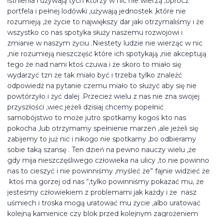
istnienia i używają tych którzy w nic nie wierzą ,oprócz
portfela i pełnej lodówki ,używają jednostek ,które nie
rozumieją ,że życie to największy dar jaki otrzymaliśmy i że
wszystko co nas spotyka służy naszemu rozwojowi i
zmianie w naszym życiu .Niestety ludzie nie wierząc w nic
,nie rozumieją nieszczęść które ich spotykają ,nie akceptują
tego że nad nami ktoś czuwa i że skoro to miało się
wydarzyć tzn że tak miało być i trzeba tylko znaleźć
odpowiedź na pytanie czemu miało to służyć aby się nie
powtórzyło i żyć dalej .Przecież wielu z nas nie zna swojej
przyszłości ,wiec jeżeli dzisiaj chcemy popełnić
samobójstwo to może jutro spotkamy kogoś kto nas
pokocha ,lub otrzymamy spełnienie marzeń ,ale jeżeli się
zabijemy to już nic i nikogo nie spotkamy ,bo odbieramy
sobie taką szansę . Ten dzień na pewno nauczy wielu ,że
gdy mija nieszczęśliwego człowieka na ulicy ,to nie powinno
nas to cieszyć i nie powinniśmy ,myśleć że” fajnie widzieć że
ktoś ma gorzej od nas “,tylko powinniśmy pokazać mu, że
jesteśmy człowiekiem z problemami jak każdy i że nasz
uśmiech i troska mogą uratować mu życie ,albo uratować
kolejną kamienice czy blok przed kolejnym zagrożeniem