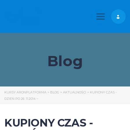
Toggle nav
Blog
KURSY ARONPLATFORMA
>
BLOG
>
AKTUALNOŚCI
>
KUPIONY CZAS -
DZIEŃ PO 26 .11.2014 –
KUPIONY CZAS -