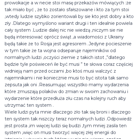
prowokacje a w necie stoi masę przekazów mówiących :że
tak miało być , że to zostało sfałszowane i kto za tym stoi
,wtedy ludzie szybko zorientowali by sie kto jest dobry a kto
zły .Dlatego wymyślono wariant drugi i ten idealnie powiela
cały system .Ludzie dalej nic nie wiedzą ,niczym sie nie
będą interesować oprócz świąt ,a wiadomości z Ukrainy
będą takie że to Rosja jest agresorem .Jedyne pocieszenie
w tym takie że ta wojna odseparuje najemników od
normalnych ludzi ,oczyści ziemie z takich istot ,”dlatego
będzie tyle poświeceń ile być musi ” te słowa coraz częściej
widnieją nam przed oczami ,bo ktoś musi walczyć z
najemnikami i nie koniecznie musi to być istota tak samo
zepsuta jak oni .Reasumując wszystko mamy wydarzenia
które zmuszają polaków do zmian w swoim zachowaniu i
wydarzenie które przedłuża złu czas na kolejny ruch aby
utrzymać ten system .
Wiele ludzi pyta mnie dlaczego zło tak się broni i dlaczego
ten system tak niszczy teraz normalnych ludzi .Odpowiedź
jest prosta ,im więcej ludzi się budzi ,tym mniej zasila ten
system ,więc on musi tworzyć więcej złej energii do