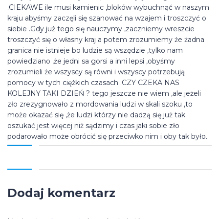
.CIEKAWE ile musi kamienic ,bloków wybuchnąć w naszym
kraju abyśmy zaczęli się szanować na wzajem i troszczyć o
siebie .Gdy już tego się nauczymy ,zaczniemy wreszcie
troszczyć się o własny kraj a potem zrozumiemy że żadna
granica nie istnieje bo ludzie są wszędzie ,tylko nam
powiedziano ,że jedni sa gorsi a inni lepsi ,obyśmy
zrozumieli że wszyscy są równi i wszyscy potrzebują
pomocy w tych ciężkich czasach .CZY CZEKA NAS
KOLEJNY TAKI DZIEŃ ? tego jeszcze nie wiem ,ale jeżeli
zło zrezygnowało z mordowania ludzi w skali szoku ,to
może okazać się ,że ludzi którzy nie dadzą się już tak
oszukać jest więcej niż sądzimy i czas jaki sobie zło
podarowało może obrócić się przeciwko nim i oby tak było.
Dodaj komentarz