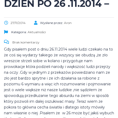
DZIEŃ PO 26 .11.2014 –
27/11/2014
Wysłane przez:
Aron
Kategoria:
Aktualności
Brak komentarzy
Gdy pisałem post o dniu 26.11.2014 wiele ludzi czekało na to
że coś się wydarzy takiego że wszyscy sie obudzą ,że zło
wreszcie strzeli sobie w kolano i przygotuje nam
prowokacje która podzieli narody i większość ludzi przejrzy
na oczy .Gdy w jednym z przekazów powiedziano nam ze
zło jest bardzo sprytne i ze ich działania sa robione z
poziomu 6 wymiaru a więc ich rozumowanie i pojmowanie
jest o wiele większe niż nasze ludzkie ,nie sądziłem że
spowodują przedłużanie tego absurdu na ziemi w sposób
który pozwoli im dalej oszukiwać masy .Teraz wiem że
pokora to główna cecha światła i dlatego istoty mówiły
nam własnie o niej .Pisałem że w 26 może być jakiś wybuch