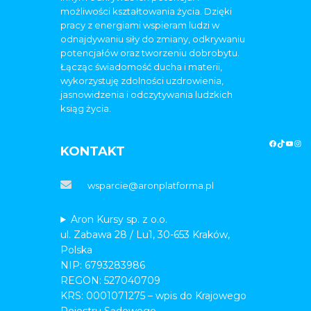
możliwości kształtowania życia. Dzięki
pracy z energiami wspieram ludzi w
odnajdywaniu siły do zmiany, odkrywaniu
potencjałów oraz tworzeniu dobrobytu.
Łącząc świadomość ducha i materii,
wykorzystuję zdolności uzdrowienia,
jasnowidzenia i odczytywania ludzkich
ksiąg życia.
KONTAKT
wsparcie@aronplatforma.pl
Aron Kursy sp. z o.o.
ul. Zabawa 28 / Lu1, 30-653 Kraków,
Polska
NIP: 6793283986
REGON: 527040709
KRS: 0001071275 – wpis do Krajowego