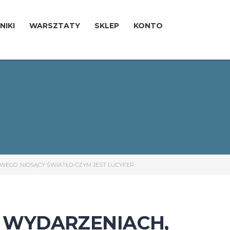
NIKI
WARSZTATY
SKLEP
KONTO
EGO ,NIOSĄCY ŚWIATŁO-CZYM JEST LUCYFER
 WYDARZENIACH,