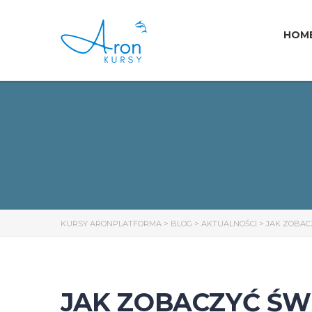
HOM
KURSY ARONPLATFORMA
>
BLOG
>
AKTUALNOŚCI
>
JAK ZOBAC
JAK ZOBACZYĆ ŚW