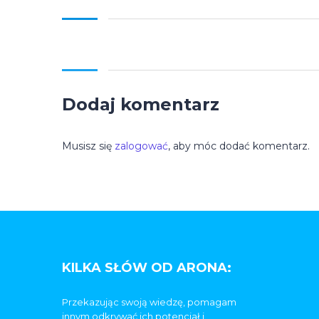
Dodaj komentarz
Musisz się
zalogować
, aby móc dodać komentarz.
KILKA SŁÓW OD ARONA:
Przekazując swoją wiedzę, pomagam
innym odkrywać ich potencjał i