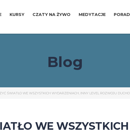
E
KURSY
CZATY NA ŻYWO
MEDYTACJE
PORAD
Blog
ZYĆ ŚWIATŁO WE WSZYSTKICH WYDARZENIACH, INNY LEVEL ROZWOJU DUCHOW
IATŁO WE WSZYSTKICH