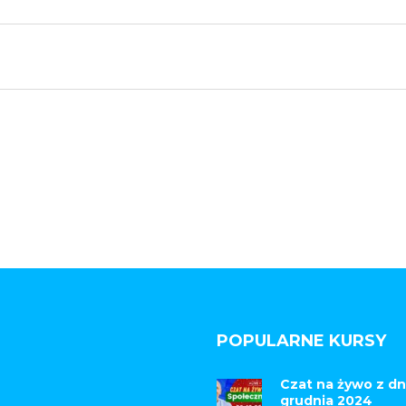
POPULARNE KURSY
Czat na żywo z dn
grudnia 2024