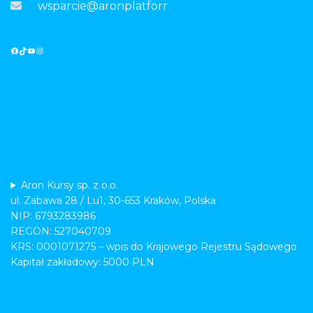
wsparcie@aronplatforma.pl
Aron Kursy sp. z o.o.
ul. Zabawa 28 / Lu1, 30-653 Kraków, Polska
NIP: 6793283986
REGON: 527040709
KRS: 0001071275 – wpis do Krajowego Rejestru Sądowego
Kapitał zakładowy: 5000 PLN