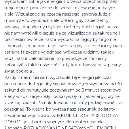
wyobrażam sobie jak energia z drzewa przechodzi przez
moje dłonie ,policzek aż do serca i rozlewa się po całym
ciele .Wizualizacje są częścią naszego istnienia ,ludzie
mówią ze to wyobraźnia ale potem gdy nabierzemy
wprawy i dopuścimy myśl że możemy postrzegać inaczej
niż nam wmówili okazuje się że wizualizacje są tak realne i
tak niesamowite że nasza wyobraźnia nigdy by tego nie
stworzyła .To po prostu jest w nas i gdy uruchamiamy ciało
astralne i fizyczne w jedności wówczas widzimy tak jak
widzi nasze ciało astralne ,to powoduje że możemy
zobaczyć a także usłyszeć istoty które tworzą nasz piękny
świat dookoła .
Każdy z nas musi sam wyczuć ile tej energii i jaki czas
potrzebuje do tego aby się naładować ,mi wystarcza od 30
sekund do minuty ,ale zaczynałem od 5 minut i stopniowo
kiedy wizualizacje rosły i pokazywały mi jak energią płynie
,czas się skracał .Po naładowaniu musimy podziękować i się
pożegnać .To ważne bo wyraża nasz szacunek do istoty
stworzenia więc słowo DZIĘKUJE CI DOBRA ISTOTO ZA
POMOC -jest bardzo ważnym elementem całości.
2 sposób-ROZŁADOWANIE NEGATYWNYCH EMOCJI I