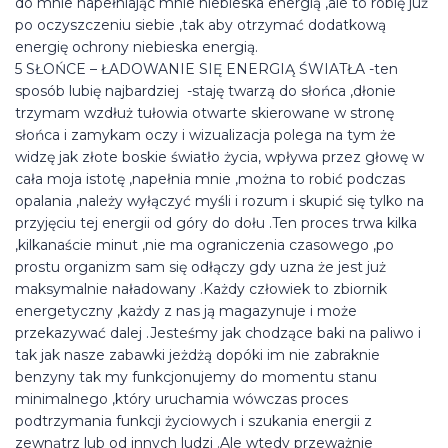
do mnie napełniając mnie niebieska energią ,ale to robię już
po oczyszczeniu siebie ,tak aby otrzymać dodatkową
energię ochrony niebieska energią.
5 SŁOŃCE – ŁADOWANIE SIĘ ENERGIĄ ŚWIATŁA -ten
sposób lubię najbardziej -staję twarzą do słońca ,dłonie
trzymam wzdłuż tułowia otwarte skierowane w stronę
słońca i zamykam oczy i wizualizacja polega na tym że
widzę jak złote boskie światło życia, wpływa przez głowę w
cała moja istotę ,napełnia mnie ,można to robić podczas
opalania ,należy wyłączyć myśli i rozum i skupić się tylko na
przyjęciu tej energii od góry do dołu .Ten proces trwa kilka
,kilkanaście minut ,nie ma ograniczenia czasowego ,po
prostu organizm sam się odłączy gdy uzna że jest już
maksymalnie naładowany .Każdy człowiek to zbiornik
energetyczny ,każdy z nas ją magazynuje i może
przekazywać dalej .Jesteśmy jak chodzące baki na paliwo i
tak jak nasze zabawki jeżdżą dopóki im nie zabraknie
benzyny tak my funkcjonujemy do momentu stanu
minimalnego ,który uruchamia wówczas proces
podtrzymania funkcji życiowych i szukania energii z
zewnątrz lub od innych ludzi .Ale wtedy przeważnie