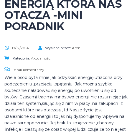
ENERGIĄ KTÓRA NAS
OTACZA -MINI
PORADNIK
19/12/2014
Wysłane przez:
Aron
Kategoria:
Aktualności
Brak komentarzy
Wiele osób pyta mnie jak odzyskać energię utracona przy
podczepieniu ,przejęciu ,opętaniu .Jak można szybko i
skutecznie naładować się energią po uwolnieniu się od
bytów .Czasami tracimy mnóstwo energii nie rozumiejąc jak
działa ten system,siłując się z nim w pracy ,na zakupach z
osobami które nas otaczają ,itd Nasze życie jest
uzależnione od energii i to jak nią dysponujemy wpływa na
nasze samopoczucie .Jej brak to zmęczenie ,choroby
,infekcje i cieszę się ze coraz więcej ludzi czuje że to nie jest