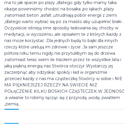
ma to jak spacer po plaży ,dlatego gdy tylko mamy taka
okazje powinniśmy chodzić na bosaka ,po łąkach ,plaży
,natomiast beton ,asfalt ,utrudniają pobór energii z ziemi
,dlatego warto wybrać się po za miasto aby uzupełnić braki .
Oczywiście istnieją inne sposoby ładowania się, choćby w
medytacji, w wyciszeniu ,ale opisałem te z których każdy z
nas może korzystać .Dla jednych będą to bajki dla innych
rzeczy które uratują im zdrowie i życie .Ja sam jeszcze
półtora roku temu nigdy nie przytuliłbym się do drzewa
,natomiast teraz wiem ile traciłem przez te wszystkie lata i
jaką piękną energią nas Stwórca otoczył .Wystarczy jej
zaczerpnąć aby odzyskać spokój i ład w organizmie
,przecież każdy z nas ma cząsteczkę Stwórcy w sobie i NIE
MA PIĘKNIEJSZEJ RZECZY NA ŚWIECIE NIŻ
POŁĄCZENIE KILKU BOSKICH CZĄSTECZEK W JEDNOŚĆ
.a własnie to robimy łącząc się z przyrodą ,wodą ,światłem
,ziemią .