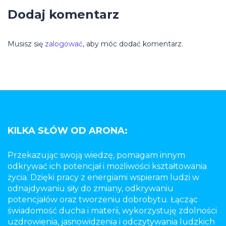
Dodaj komentarz
Musisz się
zalogować
, aby móc dodać komentarz.
KILKA SŁÓW OD ARONA:
Przekazując swoją wiedzę, pomagam innym
odkrywać ich potencjał i możliwości kształtowania
życia. Dzięki pracy z energiami wspieram ludzi w
odnajdywaniu siły do zmiany, odkrywaniu
potencjałów oraz tworzeniu dobrobytu. Łącząc
świadomość ducha i materii, wykorzystuję zdolności
uzdrowienia, jasnowidzenia i odczytywania ludzkich