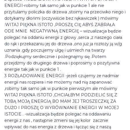
ENERGII-robimy tak samo jak w punkcie 1 ale nie
przytulamy policzka do drzewa ,stoimy na przeciwko niego i
dotykamy dłońmi (oczywiście bez rękawiczek ) mówimy
:WITAJ PIĘKNA ISTOTO ,PROSZĘ CIĘ ABYŚ ZABRAŁA
ODE MNIE NEGATYWNĄ ENERGIĘ – wizualizacja będzie
polegać na oddaniu energii z głowy ,serca ,z naszego ciała
do rąk i przekazaniu jej do drzewa ,ono już ja rozłoży ją w/g
uznania .gdy poczujemy ulgę i uśmiech na twarzy
.Podziękujmy serdecznie i pożegnajmy się .Potem
przejdźmy do drugiego drzewa i poprosimy o pozytywna
energie tak jak w punkcie 1 .
3 ROZŁADOWANIE ENERGII -jeżeli czujemy że nadmiar
energii nas rozpiera i nie możemy nad nią zapanować
,robimy tak samo jak w punkcie pierwszym ale mówimy
WITAJ PIĘKNA ISTOTO ,CHCIAŁBYM PODZIELIĆ SIĘ Z
TOBĄ MOJĄ ENERGIĄ BO MAM JEJ TROSZECZKĘ ZA
DUŻO I PROSZĘ O WYRÓWNANIE ENERGII W MOJEJ
ISTOCIE . -wizualizacja będzie polegać na oddawaniu
energii z nas , następnie zmieni się jej kolor zacznie
wpływać do nas energia z drzewa i łącząc się z naszą