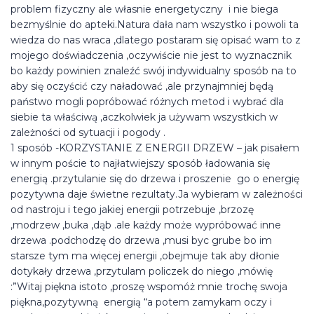
problem fizyczny ale własnie energetyczny i nie biega
bezmyślnie do apteki.Natura dała nam wszystko i powoli ta
wiedza do nas wraca ,dlatego postaram się opisać wam to z
mojego doświadczenia ,oczywiście nie jest to wyznacznik
bo każdy powinien znaleźć swój indywidualny sposób na to
aby się oczyścić czy naładować ,ale przynajmniej będą
państwo mogli popróbować różnych metod i wybrać dla
siebie ta właściwą ,aczkolwiek ja używam wszystkich w
zależności od sytuacji i pogody .
1 sposób -KORZYSTANIE Z ENERGII DRZEW – jak pisałem
w innym poście to najłatwiejszy sposób ładowania się
energią .przytulanie się do drzewa i proszenie go o energię
pozytywna daje świetne rezultaty.Ja wybieram w zależności
od nastroju i tego jakiej energii potrzebuje ,brzozę
,modrzew ,buka ,dąb .ale każdy może wypróbować inne
drzewa .podchodzę do drzewa ,musi byc grube bo im
starsze tym ma więcej energii ,obejmuje tak aby dłonie
dotykały drzewa ,przytulam policzek do niego ,mówię
:”Witaj piękna istoto ,proszę wspomóż mnie trochę swoja
piękna,pozytywną energią “a potem zamykam oczy i