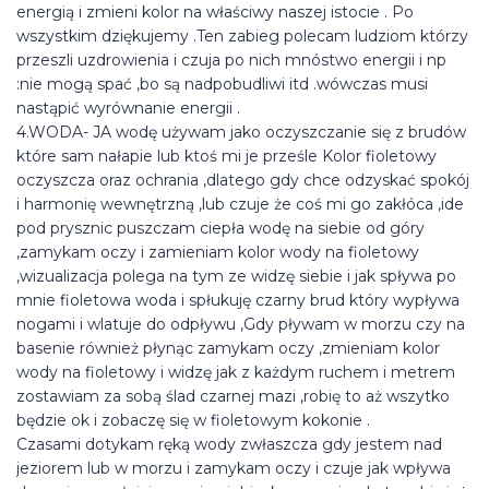
energią i zmieni kolor na właściwy naszej istocie . Po
wszystkim dziękujemy .Ten zabieg polecam ludziom którzy
przeszli uzdrowienia i czuja po nich mnóstwo energii i np
:nie mogą spać ,bo są nadpobudliwi itd .wówczas musi
nastąpić wyrównanie energii .
4.WODA- JA wodę używam jako oczyszczanie się z brudów
które sam nałapie lub ktoś mi je prześle Kolor fioletowy
oczyszcza oraz ochrania ,dlatego gdy chce odzyskać spokój
i harmonię wewnętrzną ,lub czuje że coś mi go zakłóca ,ide
pod prysznic puszczam ciepła wodę na siebie od góry
,zamykam oczy i zamieniam kolor wody na fioletowy
,wizualizacja polega na tym ze widzę siebie i jak spływa po
mnie fioletowa woda i spłukuję czarny brud który wypływa
nogami i wlatuje do odpływu ,Gdy pływam w morzu czy na
basenie również płynąc zamykam oczy ,zmieniam kolor
wody na fioletowy i widzę jak z każdym ruchem i metrem
zostawiam za sobą ślad czarnej mazi ,robię to aż wszytko
będzie ok i zobaczę się w fioletowym kokonie .
Czasami dotykam ręką wody zwłaszcza gdy jestem nad
jeziorem lub w morzu i zamykam oczy i czuje jak wpływa