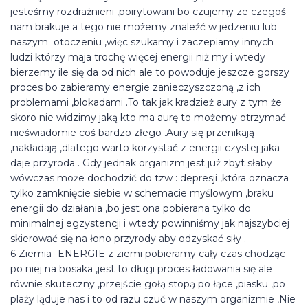
jesteśmy rozdrażnieni ,poirytowani bo czujemy ze czegoś
nam brakuje a tego nie możemy znaleźć w jedzeniu lub
naszym otoczeniu ,więc szukamy i zaczepiamy innych
ludzi którzy maja trochę więcej energii niż my i wtedy
bierzemy ile się da od nich ale to powoduje jeszcze gorszy
proces bo zabieramy energie zanieczyszczoną ,z ich
problemami ,blokadami .To tak jak kradzież aury z tym że
skoro nie widzimy jaką kto ma aurę to możemy otrzymać
nieświadomie coś bardzo złego .Aury się przenikają
,nakładają ,dlatego warto korzystać z energii czystej jaka
daje przyroda . Gdy jednak organizm jest już zbyt słaby
wówczas może dochodzić do tzw : depresji ,która oznacza
tylko zamknięcie siebie w schemacie myślowym ,braku
energii do działania ,bo jest ona pobierana tylko do
minimalnej egzystencji i wtedy powinniśmy jak najszybciej
skierować się na łono przyrody aby odzyskać siły .
6 Ziemia -ENERGIE z ziemi pobieramy cały czas chodząc
po niej na bosaka ,jest to długi proces ładowania się ale
równie skuteczny ,przejście gołą stopą po łące ,piasku ,po
plaży ląduje nas i to od razu czuć w naszym organizmie ,Nie