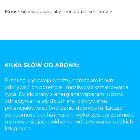
Musisz się
zalogować
, aby móc dodać komentarz.
KILKA SŁÓW OD ARONA:
Przekazując swoją wiedzę, pomagam innym
odkrywać ich potencjał i możliwości kształtowania
życia. Dzięki pracy z energiami wspieram ludzi w
odnajdywaniu siły do zmiany, odkrywaniu
potencjałów oraz tworzeniu dobrobytu. Łącząc
świadomość ducha i materii, wykorzystuję zdolności
uzdrowienia, jasnowidzenia i odczytywania ludzkich
ksiąg życia.