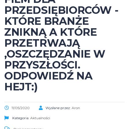
PRZEDSIĘBIORCÓW -
KTÓRE BRANŻE
ZNIKNĄ A KTÓRE
PRZETRWAJĄ
,OSZCZĘDZANIE W
PRZYSZŁOŚCI.
ODPOWIEDŹ NA
HEJT:)
11/05/2020
Wysłane przez:
Aron
Kategoria:
Aktualności