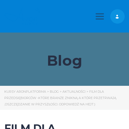
Toggle nav
Blog
KURSY ARONPLATFORMA
>
BLOG
>
AKTUALNOŚCI
>
FILM DLA
PRZEDSIĘBIORCÓW -KTÓRE BRANŻE ZNIKNĄ A KTÓRE PRZETRWAJĄ
,OSZCZĘDZANIE W PRZYSZŁOŚCI. ODPOWIEDŹ NA HEJT:)
FILM DLA