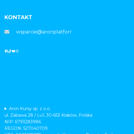
KONTAKT
wsparcie@aronplatforma.pl
Aron Kursy sp. z o.o.
ul. Zabawa 28 / Lu1, 30-653 Kraków, Polska
NIP: 6793283986
REGON: 527040709