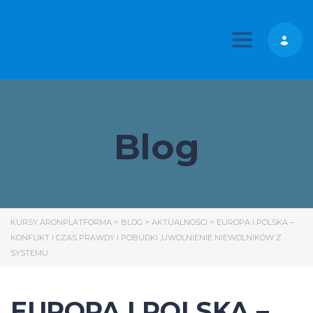
Toggle nav
Blog
KURSY ARONPLATFORMA
>
BLOG
>
AKTUALNOŚCI
>
EUROPA I POLSKA –
KONFLIKT I CZAS PRAWDY I POBUDKI ,UWOLNIENIE NIEWOLNIKÓW Z
SYSTEMU
EUROPA I POLSKA –