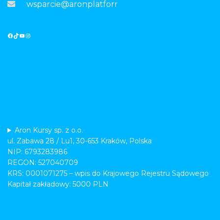
wsparcie@aronplatforma.pl
Aron Kursy sp. z o.o.
ul. Zabawa 28 / Lu1, 30-653 Kraków, Polska
NIP: 6793283986
REGON: 527040709
KRS: 0001071275 – wpis do Krajowego Rejestru Sądowego
Kapitał zakładowy: 5000 PLN