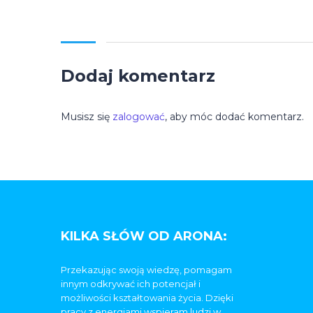
Dodaj komentarz
Musisz się
zalogować
, aby móc dodać komentarz.
KILKA SŁÓW OD ARONA:
Przekazując swoją wiedzę, pomagam
innym odkrywać ich potencjał i
możliwości kształtowania życia. Dzięki
pracy z energiami wspieram ludzi w