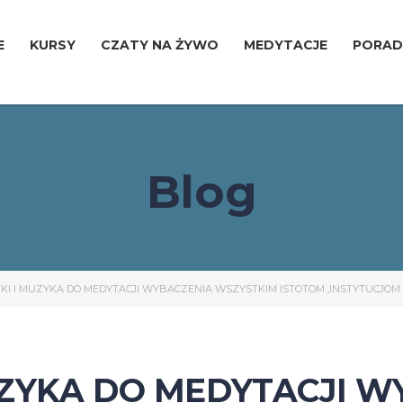
E
KURSY
CZATY NA ŻYWO
MEDYTACJE
PORAD
Blog
I I MUZYKA DO MEDYTACJI WYBACZENIA WSZYSTKIM ISTOTOM ,INSTYTUCJOM 
ZYKA DO MEDYTACJI W