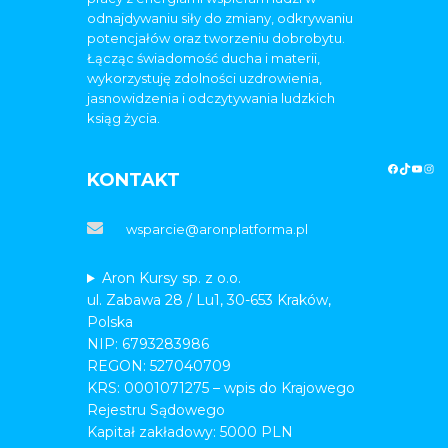
odnajdywaniu siły do zmiany, odkrywaniu
potencjałów oraz tworzeniu dobrobytu.
Łącząc świadomość ducha i materii,
wykorzystuję zdolności uzdrowienia,
jasnowidzenia i odczytywania ludzkich
ksiąg życia.
KONTAKT
wsparcie@aronplatforma.pl
Aron Kursy sp. z o.o.
ul. Zabawa 28 / Lu1, 30-653 Kraków,
Polska
NIP: 6793283986
REGON: 527040709
KRS: 0001071275 – wpis do Krajowego
Rejestru Sądowego
Kapitał zakładowy: 5000 PLN