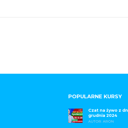
POPULARNE KURSY
Czat na żywo z dn
grudnia 2024
AUTOR: ARON