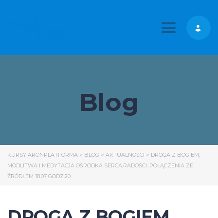
Toggle nav
Blog
KURSY ARONPLATFORMA
>
BLOG
>
AKTUALNOŚCI
>
DROGA Z BOGIEM,
MODLITWA I MEDYTACJA OŚRODKA SERCA,RADOŚCI ,POŁĄCZENIA ZE
ŹRÓDŁEM 18.07 GODZ.20
DROGA Z BOGIEM,