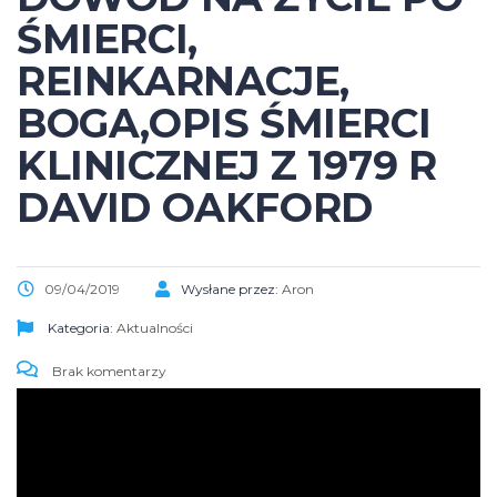
ŚMIERCI,
REINKARNACJE,
BOGA,OPIS ŚMIERCI
KLINICZNEJ Z 1979 R
DAVID OAKFORD
09/04/2019
Wysłane przez:
Aron
Kategoria:
Aktualności
Brak komentarzy