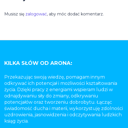
Musisz się
zalogować
, aby móc dodać komentarz.
KILKA SŁÓW OD ARONA:
Przekazując swoją wiedzę, pomagam innym
odkrywać ich potencjał i możliwości kształtowania
życia. Dzięki pracy z energiami wspieram ludzi w
odnajdywaniu siły do zmiany, odkrywaniu
potencjałów oraz tworzeniu dobrobytu. Łącząc
świadomość ducha i materii, wykorzystuję zdolności
uzdrowienia, jasnowidzenia i odczytywania ludzkich
ksiąg życia.