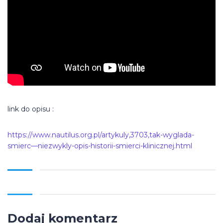
link do opisu :
https://www.nautilus.org.pl/artykuly,3703,tak-wyglada-
smierc—niezwykly-opis-historii-smierci-klinicznej.html
Dodaj komentarz