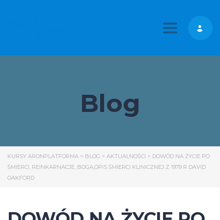
Toggle nav
Blog
KURSY ARONPLATFORMA
>
BLOG
>
AKTUALNOŚCI
>
DOWÓD NA ŻYCIE PO
ŚMIERCI, REINKARNACJE, BOGA,OPIS ŚMIERCI KLINICZNEJ Z 1979 R DAVID
OAKFORD
DOWÓD NA ŻYCIE PO