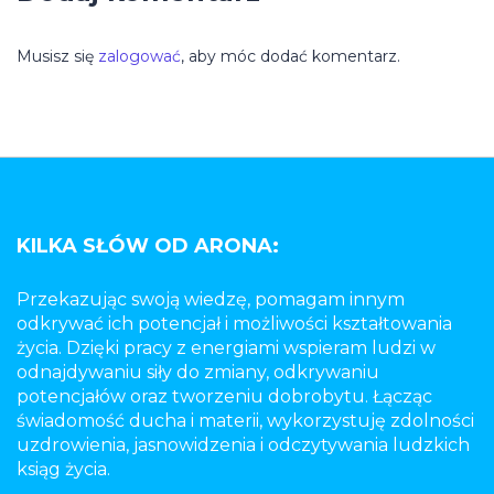
Musisz się
zalogować
, aby móc dodać komentarz.
KILKA SŁÓW OD ARONA:
Przekazując swoją wiedzę, pomagam innym
odkrywać ich potencjał i możliwości kształtowania
życia. Dzięki pracy z energiami wspieram ludzi w
odnajdywaniu siły do zmiany, odkrywaniu
potencjałów oraz tworzeniu dobrobytu. Łącząc
świadomość ducha i materii, wykorzystuję zdolności
uzdrowienia, jasnowidzenia i odczytywania ludzkich
ksiąg życia.