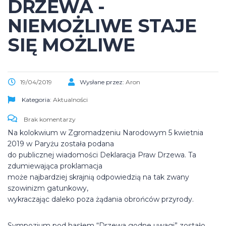
DRZEWA -
NIEMOŻLIWE STAJE
SIĘ MOŻLIWE
19/04/2019
Wysłane przez:
Aron
Kategoria:
Aktualności
Brak komentarzy
Na kolokwium w Zgromadzeniu Narodowym 5 kwietnia
2019 w Paryżu została podana
do publicznej wiadomości Deklaracja Praw Drzewa. Ta
zdumiewająca proklamacja
może najbardziej skrajnią odpowiedzią na tak zwany
szowinizm gatunkowy,
wykraczając daleko poza żądania obrońców przyrody.
Sympozjum pod hasłem “Drzewa godne uwagi” zostało