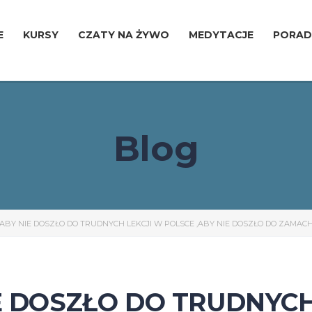
E
KURSY
CZATY NA ŻYWO
MEDYTACJE
PORAD
Blog
 ABY NIE DOSZŁO DO TRUDNYCH LEKCJI W POLSCE ,ABY NIE DOSZŁO DO ZAMA
E DOSZŁO DO TRUDNYCH