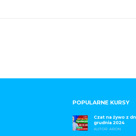
POPULARNE KURSY
Czat na żywo z dn
grudnia 2024
AUTOR: ARON