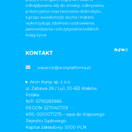
odnajdywaniu siły do zmiany, odkrywaniu
potencjałów oraz tworzeniu dobrobytu.
Łącząc świadomość ducha i materii,
wykorzystuję zdolności uzdrowienia,
jasnowidzenia i odczytywania ludzkich
ksiąg życia.
KONTAKT
wsparcie@aronplatforma.pl
Aron Kursy sp. z o.o.
ul. Zabawa 28 / Lu1, 30-653 Kraków,
Polska
NIP: 6793283986
REGON: 527040709
KRS: 0001071275 – wpis do Krajowego
Rejestru Sądowego
Kapitał zakładowy: 5000 PLN