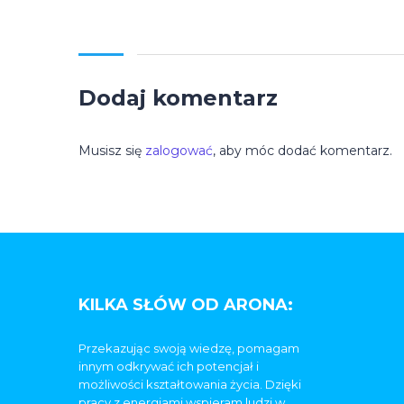
Dodaj komentarz
Musisz się
zalogować
, aby móc dodać komentarz.
KILKA SŁÓW OD ARONA:
Przekazując swoją wiedzę, pomagam
innym odkrywać ich potencjał i
możliwości kształtowania życia. Dzięki
pracy z energiami wspieram ludzi w