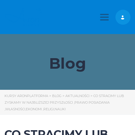
Toggle nav
Blog
KURSY ARONPLATFORMA
>
BLOG
>
AKTUALNOŚCI
>
CO STRACIMY LUB
ZYSKAMY W NAJBLIŻSZEJ PRZYSZŁOŚCI ,PRAWO POSIADANIA
,WŁASNOŚCI,EKONOMI ,RELIGI,NAUKI
CO STRACIMY LUB