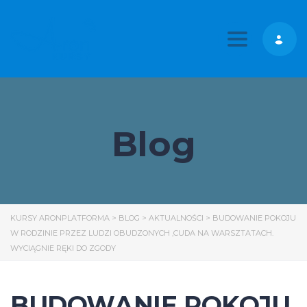
Toggle nav
Blog
KURSY ARONPLATFORMA
>
BLOG
>
AKTUALNOŚCI
>
BUDOWANIE POKOJU
W RODZINIE PRZEZ LUDZI OBUDZONYCH ,CUDA NA WARSZTATACH.
WYCIĄGNIE RĘKI DO ZGODY
BUDOWANIE POKOJU