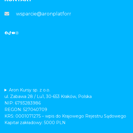
wsparcie@aronplatforma.pl
Aron Kursy sp. z o.o.
ul. Zabawa 28 / Lu1, 30-653 Kraków, Polska
NIP: 6793283986
REGON: 527040709
KRS: 0001071275 – wpis do Krajowego Rejestru Sądowego
Kapitał zakładowy: 5000 PLN