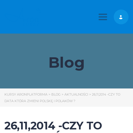
Toggle nav
Blog
KURSY ARONPLATFORMA
>
BLOG
>
AKTUALNOŚCI
>
26,11,2014 -CZY TO
DATA KTÓRA ZMIENI POLSKĘ I POLAKÓW ?
26,11,2014 -CZY TO