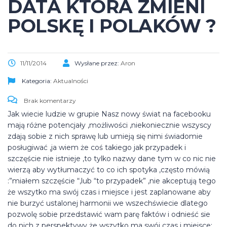
DATA KTÓRA ZMIENI
POLSKĘ I POLAKÓW ?
11/11/2014
Wysłane przez:
Aron
Kategoria:
Aktualności
Brak komentarzy
Jak wiecie ludzie w grupie Nasz nowy świat na facebooku
mają różne potencjały ,możliwości ,niekoniecznie wszyscy
zdają sobie z nich sprawę lub umieją się nimi świadomie
posługiwać ,ja wiem że coś takiego jak przypadek i
szczęście nie istnieje ,to tylko nazwy dane tym w co nic nie
wierzą aby wytłumaczyć to co ich spotyka ,często mówią
:”miałem szczęście “,lub “to przypadek” ,nie akceptują tego
że wszytko ma swój czas i miejsce i jest zaplanowane aby
nie burzyć ustalonej harmonii we wszechświecie dlatego
pozwolę sobie przedstawić wam parę faktów i odnieść sie
do nich z perspektywy że wszytko ma swój czas i miejsce: