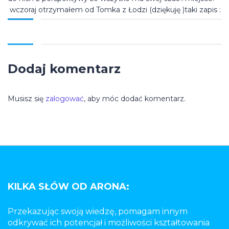
wczoraj otrzymałem od Tomka z Łodzi (dziękuję )taki zapis :
Dodaj komentarz
Musisz się
zalogować
, aby móc dodać komentarz.
KILKA SŁÓW OD ARONA:
Przekazując swoją wiedzę, pomagam innym
odkrywać ich potencjał i możliwości kształtowania