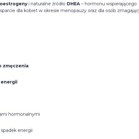
toestrogeny
i naturalne źródło
DHEA
– hormonu wspierającego
sparcie dla kobiet w okresie menopauzy oraz dla osób zmagają
o zmęczenia
 energii
iami hormonalnymi
spadek energii