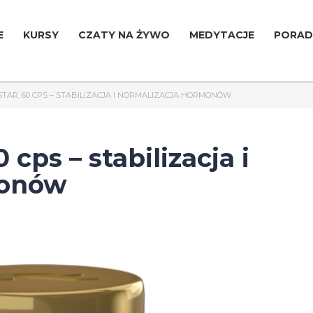
E
KURSY
CZATY NA ŻYWO
MEDYTACJE
PORAD
STAR, 60 CPS – STABILIZACJA I NORMALIZACJA HORMONÓW
ps – stabilizacja i
monów