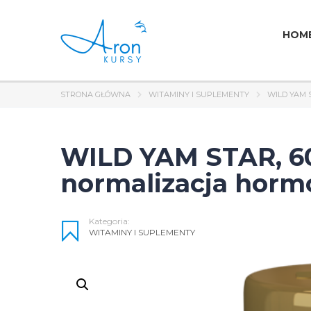
HOM
STRONA GŁÓWNA
WITAMINY I SUPLEMENTY
WILD YAM 
WILD YAM STAR, 60 c
normalizacja hor
Kategoria:
WITAMINY I SUPLEMENTY