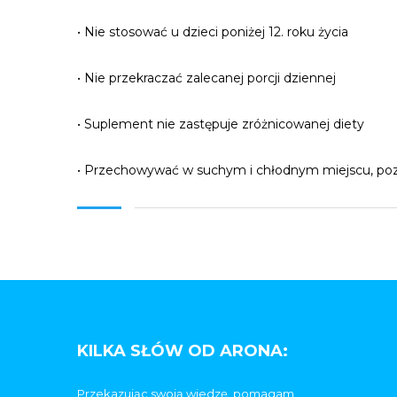
• Nie stosować u dzieci poniżej 12. roku życia
• Nie przekraczać zalecanej porcji dziennej
• Suplement nie zastępuje zróżnicowanej diety
• Przechowywać w suchym i chłodnym miejscu, poz
KILKA SŁÓW OD ARONA:
Przekazując swoją wiedzę, pomagam