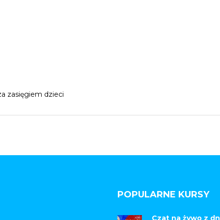
a zasięgiem dzieci
POPULARNE KURSY
Czat na żywo z dn