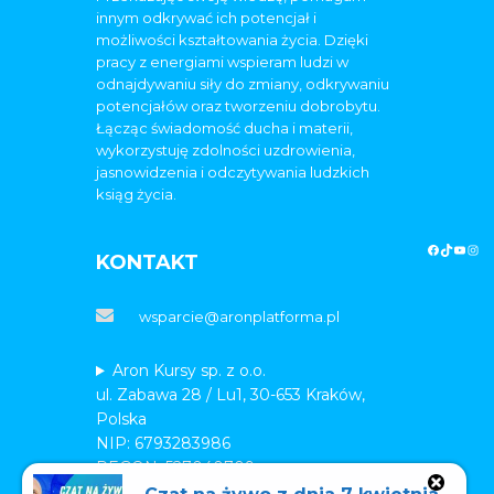
innym odkrywać ich potencjał i
możliwości kształtowania życia. Dzięki
pracy z energiami wspieram ludzi w
odnajdywaniu siły do zmiany, odkrywaniu
potencjałów oraz tworzeniu dobrobytu.
Łącząc świadomość ducha i materii,
wykorzystuję zdolności uzdrowienia,
jasnowidzenia i odczytywania ludzkich
ksiąg życia.
KONTAKT
wsparcie@aronplatforma.pl
Aron Kursy sp. z o.o.
ul. Zabawa 28 / Lu1, 30-653 Kraków,
Polska
NIP: 6793283986
REGON: 527040709
KRS: 0001071275 – wpis do Krajowego