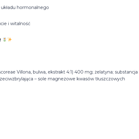
la układu hormonalnego
ie i witalność
R
reae Villona, bulwa, ekstrakt 4:1) 400 mg; żelatyna; substancja
przeciwzbrylająca – sole magnezowe kwasów tłuszczowych