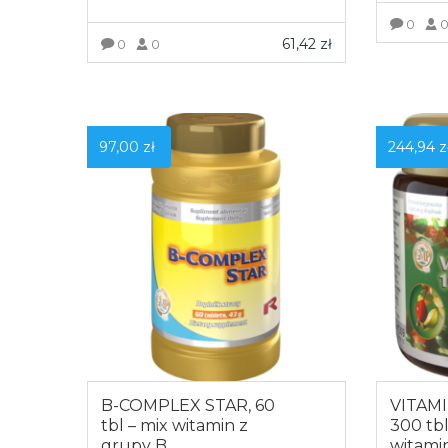
0
61,42
zł
0
0
Z
ZOBACZ WIĘCEJ
97,00
zł
244,94
z
B-COMPLEX STAR, 60
VITAMI
tbl – mix witamin z
300 tbl
grupy B
witami