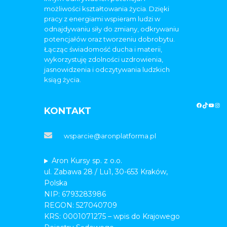
możliwości kształtowania życia. Dzięki
pracy z energiami wspieram ludzi w
odnajdywaniu siły do zmiany, odkrywaniu
potencjałów oraz tworzeniu dobrobytu.
Łącząc świadomość ducha i materii,
wykorzystuję zdolności uzdrowienia,
jasnowidzenia i odczytywania ludzkich
ksiąg życia.
KONTAKT
wsparcie@aronplatforma.pl
Aron Kursy sp. z o.o.
ul. Zabawa 28 / Lu1, 30-653 Kraków,
Polska
NIP: 6793283986
REGON: 527040709
KRS: 0001071275 – wpis do Krajowego