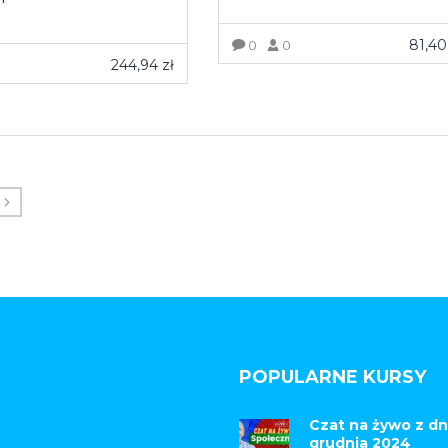
81,4
0
0
244,94
zł
0
ZOBACZ WIĘCEJ
OBACZ WIĘCEJ
POPULARNE KURSY
Czat na żywo z dn
grudnia 2024