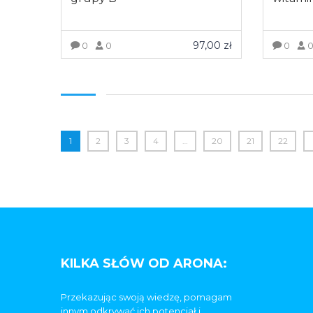
97,00
zł
0
0
0
ZOBACZ WIĘCEJ
Z
1
2
3
4
…
20
21
22
KILKA SŁÓW OD ARONA:
Przekazując swoją wiedzę, pomagam
innym odkrywać ich potencjał i