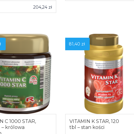
ZOBACZ WIĘCEJ
204,24
zł
0
OBACZ WIĘCEJ
ł
81,40
zł
N C 1000 STAR,
VITAMIN K STAR, 120
 – królowa
tbl – stan kości
n