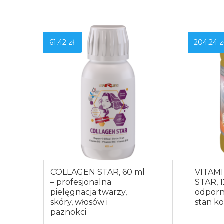
Z
61,42
zł
204,24
z
COLLAGEN STAR, 60 ml
VITAM
– profesjonalna
STAR, 1
pielęgnacja twarzy,
odporn
skóry, włosów i
stan ko
paznokci