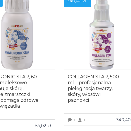
340,40
zł
RONIC STAR, 60
COLLAGEN STAR, 500
ompleksowo
ml – profesjonalna
uje skórę,
pielęgnacja twarzy,
je zmarszczki
skóry, włosów i
spomaga zdrowe
paznokci
 więzadła
340,4
0
0
54,02
zł
0