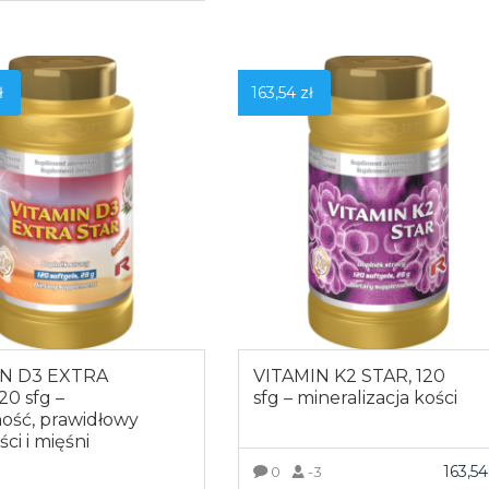
ZOBACZ WIĘCEJ
OBACZ WIĘCEJ
ł
163,54
zł
IN D3 EXTRA
VITAMIN K2 STAR, 120
20 sfg –
sfg – mineralizacja kości
ość, prawidłowy
ści i mięśni
163,5
0
-3