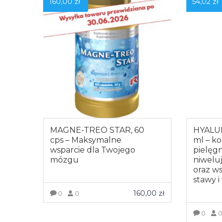
160,00
zł
54,02
zł
MAGNE-TREO STAR, 60
HYALU
cps – Maksymalne
ml – k
wsparcie dla Twojego
pielęgn
mózgu
niwelu
oraz w
stawy i
160,00
zł
0
0
ZOBACZ WIĘCEJ
0