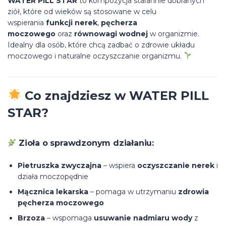
WATER PILL STAR
to kompozycja starannie dobranych
ziół, które od wieków są stosowane w celu
wspierania
funkcji nerek
,
pęcherza
moczowego
oraz
równowagi wodnej
w organizmie.
Idealny dla osób, które chcą zadbać o zdrowie układu
moczowego i naturalne oczyszczanie organizmu.
Co znajdziesz w WATER PILL
STAR?
Zioła o sprawdzonym działaniu:
Pietruszka zwyczajna
– wspiera
oczyszczanie nerek
i
działa moczopędnie
Mącznica lekarska
– pomaga w utrzymaniu
zdrowia
pęcherza moczowego
Brzoza
– wspomaga
usuwanie nadmiaru wody
z