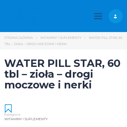
Toggle nav
STRONA GŁÓWNA
WITAMINY I SUPLEMENTY
WATER PILL STAR, 60
TBL – ZIOŁA – DROGI MOCZOWE I NERKI
WATER PILL STAR, 60
tbl – zioła – drogi
moczowe i nerki
Kategoria:
WITAMINY I SUPLEMENTY