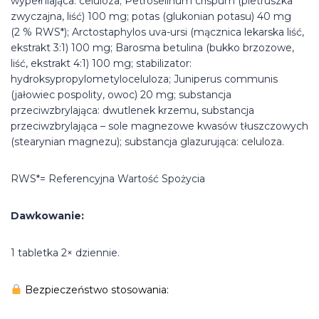
wypełniająca: celuloza; Petroselinum crispum (pietruszka
zwyczajna, liść) 100 mg; potas (glukonian potasu) 40 mg
(2 % RWS*); Arctostaphylos uva-ursi (mącznica lekarska liść,
ekstrakt 3:1) 100 mg; Barosma betulina (bukko brzozowe,
liść, ekstrakt 4:1) 100 mg; stabilizator:
hydroksypropylometyloceluloza; Juniperus communis
(jałowiec pospolity, owoc) 20 mg; substancja
przeciwzbrylająca: dwutlenek krzemu, substancja
przeciwzbrylająca – sole magnezowe kwasów tłuszczowych
(stearynian magnezu); substancja glazurująca: celuloza.
RWS*= Referencyjna Wartość Spożycia
Dawkowanie:
1 tabletka 2× dziennie.
Bezpieczeństwo stosowania: