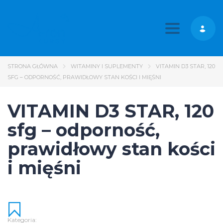
Toggle nav
STRONA GŁÓWNA
WITAMINY I SUPLEMENTY
VITAMIN D3 STAR, 120
SFG – ODPORNOŚĆ, PRAWIDŁOWY STAN KOŚCI I MIĘŚNI
VITAMIN D3 STAR, 120
sfg – odporność,
prawidłowy stan kości
i mięśni
Kategoria: