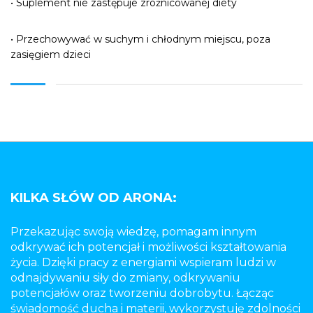
• Suplement nie zastępuje zróżnicowanej diety
• Przechowywać w suchym i chłodnym miejscu, poza
zasięgiem dzieci
KILKA SŁÓW OD ARONA:
Przekazując swoją wiedzę, pomagam innym
odkrywać ich potencjał i możliwości kształtowania
życia. Dzięki pracy z energiami wspieram ludzi w
odnajdywaniu siły do zmiany, odkrywaniu
potencjałów oraz tworzeniu dobrobytu. Łącząc
świadomość ducha i materii, wykorzystuję zdolności