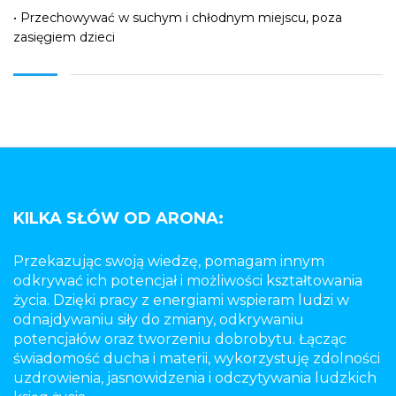
• Przechowywać w suchym i chłodnym miejscu, poza
zasięgiem dzieci
KILKA SŁÓW OD ARONA:
Przekazując swoją wiedzę, pomagam innym
odkrywać ich potencjał i możliwości kształtowania
życia. Dzięki pracy z energiami wspieram ludzi w
odnajdywaniu siły do zmiany, odkrywaniu
potencjałów oraz tworzeniu dobrobytu. Łącząc
świadomość ducha i materii, wykorzystuję zdolności
uzdrowienia, jasnowidzenia i odczytywania ludzkich