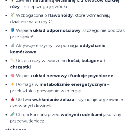
Zawiera
naturalną witaminę C z owoców dzikiej
róży
– najlepszego jej źródła
Wzbogacona o
flawonoidy
, które wzmacniają
działanie witaminy C
Wspiera
układ odpornościowy
, szczególnie podczas
przeziębień
Aktywuje enzymy i wspomaga
oddychanie
komórkowe
Uczestniczy w tworzeniu
kości, kolagenu i
chrząstki
Wspiera
układ nerwowy
i
funkcje psychiczne
Pomaga w
metabolizmie energetycznym
–
przekształca pożywienie w energię
Ułatwia
wchłanianie żelaza
i stymuluje dojrzewanie
czerwonych krwinek
Chroni komórki przed
wolnymi rodnikami
jako silny
przeciwutleniacz