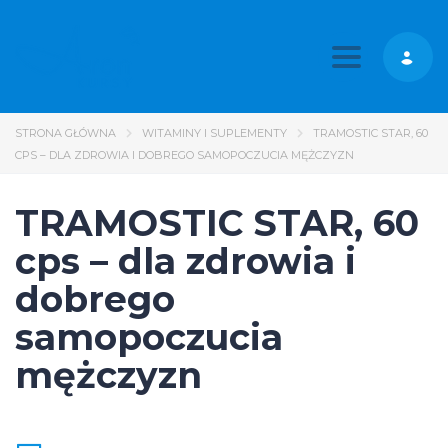
Toggle nav
STRONA GŁÓWNA
WITAMINY I SUPLEMENTY
TRAMOSTIC STAR, 60
CPS – DLA ZDROWIA I DOBREGO SAMOPOCZUCIA MĘŻCZYZN
TRAMOSTIC STAR, 60
cps – dla zdrowia i
dobrego
samopoczucia
mężczyzn