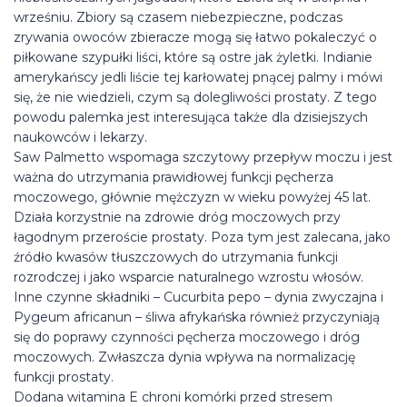
wrześniu. Zbiory są czasem niebezpieczne, podczas
zrywania owoców zbieracze mogą się łatwo pokaleczyć o
piłkowane szypułki liści, które są ostre jak żyletki. Indianie
amerykańscy jedli liście tej karłowatej pnącej palmy i mówi
się, że nie wiedzieli, czym są dolegliwości prostaty. Z tego
powodu palemka jest interesująca także dla dzisiejszych
naukowców i lekarzy.
Saw Palmetto wspomaga szczytowy przepływ moczu i jest
ważna do utrzymania prawidłowej funkcji pęcherza
moczowego, głównie mężczyzn w wieku powyżej 45 lat.
Działa korzystnie na zdrowie dróg moczowych przy
łagodnym przeroście prostaty. Poza tym jest zalecana, jako
źródło kwasów tłuszczowych do utrzymania funkcji
rozrodczej i jako wsparcie naturalnego wzrostu włosów.
Inne czynne składniki – Cucurbita pepo – dynia zwyczajna i
Pygeum africanun – śliwa afrykańska również przyczyniają
się do poprawy czynności pęcherza moczowego i dróg
moczowych. Zwłaszcza dynia wpływa na normalizację
funkcji prostaty.
Dodana witamina E chroni komórki przed stresem