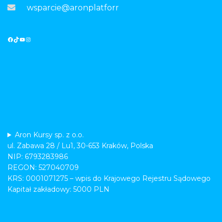
wsparcie@aronplatforma.pl
Aron Kursy sp. z o.o.
ul. Zabawa 28 / Lu1, 30-653 Kraków, Polska
NIP: 6793283986
REGON: 527040709
KRS: 0001071275 – wpis do Krajowego Rejestru Sądowego
Kapitał zakładowy: 5000 PLN