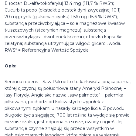
E (octan DL-alfa-tokoferylu) 13,4 mg (111,7 % RWS*);
Cucurbita pepo (ekstrakt z pestek dyni zwyczajnej 10:1)
20 mg; cynk (glukonian cynku) 1,56 mg (15,6 % RWS*);
substancja przeciwzbrylająca – sole magnezowe kwasów
tłuszczowych (stearynian magnezu); substancja
przeciwzbrylająca: dwutlenek krzemu; otoczka kapsułki:
żelatyna; substancja utrzymująca wilgoć: glicerol, woda.
RWS* = Referencyjna Wartość Spożycia
Opis:
Serenoa repens – Saw Palmetto to karłowata, pnąca palma,
której ojczyzną są południowe stany Ameryki Północnej –
lasy Florydy. Angielska nazwa „saw palmetto” – palemka
piłkowana, pochodzi od kolczastych szypułek z
piłkowanymi ząbkami u nasady każdego liścia. Z powodu
długości życia sięgającej 700 lat roślina ta wydaje się prawie
niezniszczalna, jest odporna na suszę, owady i ogień. Jej
substancje czynne znajdują się przede wszystkim w
niebieskoczarnych jagodach, które zbiera się w sierpniu i