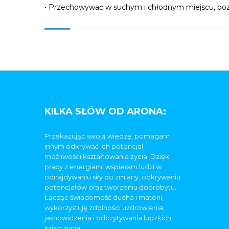
• Przechowywać w suchym i chłodnym miejscu, poz
KILKA SŁÓW OD ARONA:
Przekazując swoją wiedzę, pomagam
innym odkrywać ich potencjał i
możliwości kształtowania życia. Dzięki
pracy z energiami wspieram ludzi w
odnajdywaniu siły do zmiany, odkrywaniu
potencjałów oraz tworzeniu dobrobytu.
Łącząc świadomość ducha i materii,
wykorzystuję zdolności uzdrowienia,
jasnowidzenia i odczytywania ludzkich
ksiąg życia.