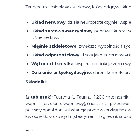
Tauryna to aminokwas siarkowy, który odgrywa kluc
Układ nerwowy
: działa neuroprotekcyjnie, wspi
Układ sercowo-naczyniowy
: poprawia kurczli
ciśnienie krwi.
Mięśnie szkieletowe
: zwiększa wydolność fizy
Układ odpornościowy
: działa jako immunostym
Wątroba i trzustka
: wspiera produkcję żółci i wy
Działanie antyoksydacyjne
: chroni komórki p
Składniki:
(2 tabletek):
Tauryna (L-Taurinu) 1.200 mg; nośnik: 
wapnia (fosforan diwapniowy); substancja przeciwpie
poliwinylopirolidon; substancja przeciwzbrylająca:
kwasów tłuszczowych (stearynian magnezu); substan