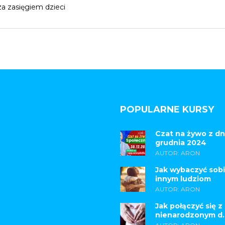
a zasięgiem dzieci
POPULARNE KURSY
Czat na żywo z dn
grudnia 2024
AUTOR: ARON
Jak wybaczyć sobi
innym ludziom
AUTOR: ARON
Jak połączyć się z
nienarodzonym d..