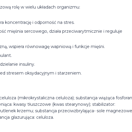
zową rolę w wielu układach organizmu:
era koncentrację i odporność na stres.
wość mięśnia sercowego, działa przeciwarytmicznie i reguluje
czną, wspiera równowagę wapniową i funkcje mięśni.
ulant.
dzielanie insuliny.
rzed stresem oksydacyjnym i starzeniem.
celuloza (mikrokrystaliczna celuloza); substancja wiążąca fosfora
niąca: kwasy tłuszczowe (kwas stearynowy); stabilizator:
 dwutlenek krzemu; substancja przeciwzbrylająca- sole magnezow
cja glazurująca: celuloza.