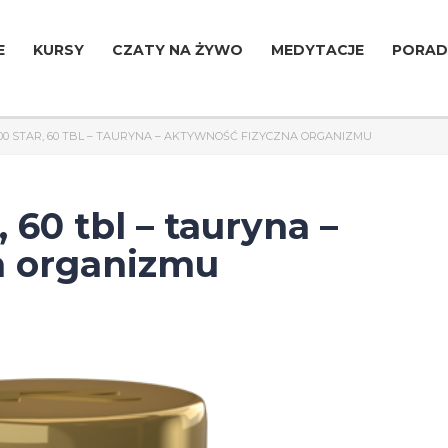
E
KURSY
CZATY NA ŻYWO
MEDYTACJE
PORAD
00 STAR, 60 TBL – TAURYNA – AKTYWNOŚĆ FIZYCZNA ORGANIZMU
60 tbl – tauryna –
a organizmu