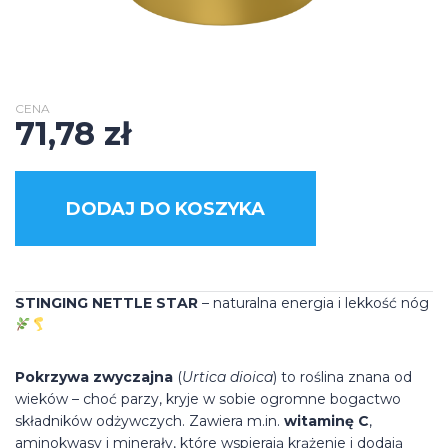
CENA
71,78
zł
DODAJ DO KOSZYKA
STINGING NETTLE STAR
– naturalna energia i lekkość nóg
Pokrzywa zwyczajna
(
Urtica dioica
) to roślina znana od
wieków – choć parzy, kryje w sobie ogromne bogactwo
składników odżywczych. Zawiera m.in.
witaminę C
,
aminokwasy i minerały, które wspierają krążenie i dodają