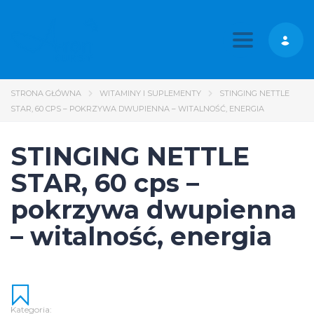
Toggle nav
STRONA GŁÓWNA
WITAMINY I SUPLEMENTY
STINGING NETTLE
STAR, 60 CPS – POKRZYWA DWUPIENNA – WITALNOŚĆ, ENERGIA
STINGING NETTLE
STAR, 60 cps –
pokrzywa dwupienna
– witalność, energia
Kategoria: