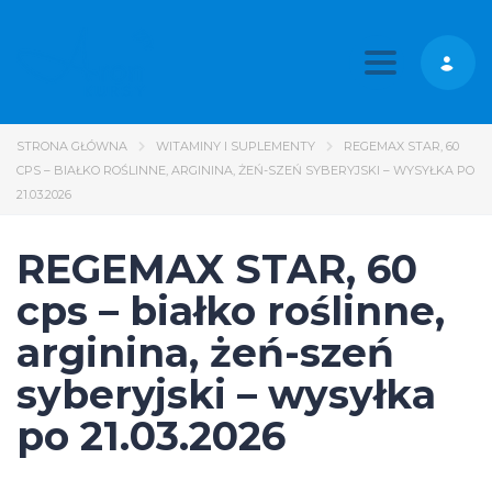
Toggle nav
STRONA GŁÓWNA
WITAMINY I SUPLEMENTY
REGEMAX STAR, 60
CPS – BIAŁKO ROŚLINNE, ARGININA, ŻEŃ-SZEŃ SYBERYJSKI – WYSYŁKA PO
21.03.2026
REGEMAX STAR, 60
cps – białko roślinne,
arginina, żeń-szeń
syberyjski – wysyłka
po 21.03.2026