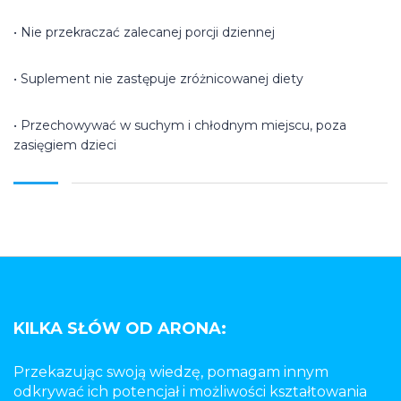
• Nie przekraczać zalecanej porcji dziennej
• Suplement nie zastępuje zróżnicowanej diety
• Przechowywać w suchym i chłodnym miejscu, poza
zasięgiem dzieci
KILKA SŁÓW OD ARONA:
Przekazując swoją wiedzę, pomagam innym
odkrywać ich potencjał i możliwości kształtowania