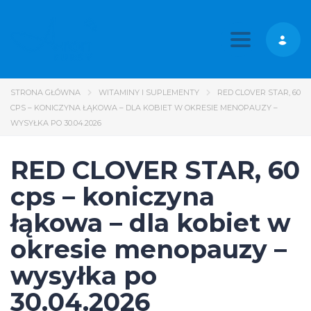
Toggle nav
STRONA GŁÓWNA
WITAMINY I SUPLEMENTY
RED CLOVER STAR, 60
CPS – KONICZYNA ŁĄKOWA – DLA KOBIET W OKRESIE MENOPAUZY –
WYSYŁKA PO 30.04.2026
RED CLOVER STAR, 60
cps – koniczyna
łąkowa – dla kobiet w
okresie menopauzy –
wysyłka po
30.04.2026