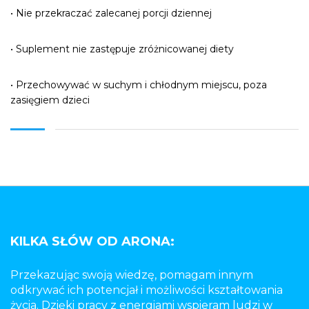
• Nie przekraczać zalecanej porcji dziennej
• Suplement nie zastępuje zróżnicowanej diety
• Przechowywać w suchym i chłodnym miejscu, poza
zasięgiem dzieci
KILKA SŁÓW OD ARONA:
Przekazując swoją wiedzę, pomagam innym
odkrywać ich potencjał i możliwości kształtowania
życia. Dzięki pracy z energiami wspieram ludzi w