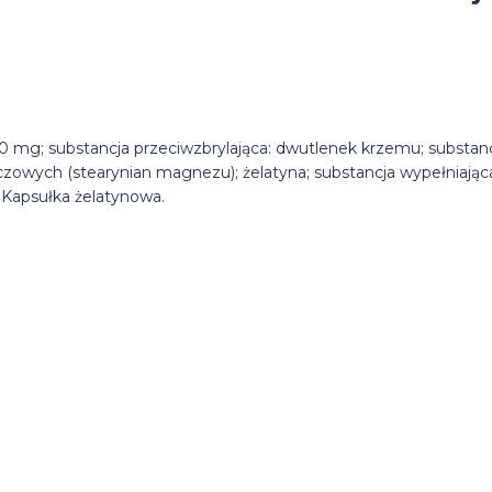
00 mg; substancja przeciwzbrylająca: dwutlenek krzemu; substan
owych (stearynian magnezu); żelatyna; substancja wypełniając
. Kapsułka żelatynowa.