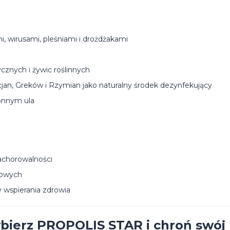
, wirusami, pleśniami i drożdżakami
znych i żywic roślinnych
an, Greków i Rzymian jako naturalny środek dezynfekujący
onnym ula
zachorowalności
howych
 wspierania zdrowia
wybierz PROPOLIS STAR i chroń swój