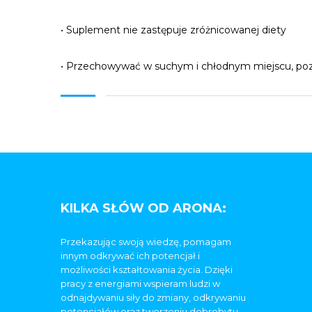
• Suplement nie zastępuje zróżnicowanej diety
• Przechowywać w suchym i chłodnym miejscu, poz
KILKA SŁÓW OD ARONA:
Przekazując swoją wiedzę, pomagam
innym odkrywać ich potencjał i
możliwości kształtowania życia. Dzięki
pracy z energiami wspieram ludzi w
odnajdywaniu siły do zmiany, odkrywaniu
potencjałów oraz tworzeniu dobrobytu.