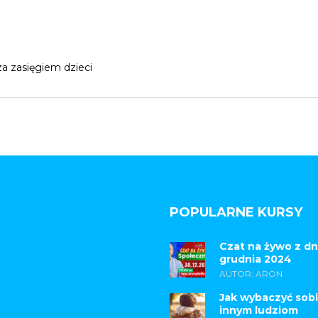
a zasięgiem dzieci
POPULARNE KURSY
Czat na żywo z dn
grudnia 2024
AUTOR: ARON
Jak wybaczyć sobi
innym ludziom