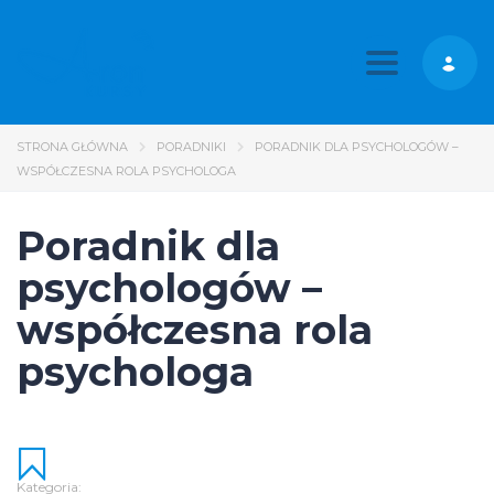
Toggle nav
STRONA GŁÓWNA
PORADNIKI
PORADNIK DLA PSYCHOLOGÓW –
WSPÓŁCZESNA ROLA PSYCHOLOGA
Poradnik dla
psychologów –
współczesna rola
psychologa
Kategoria: