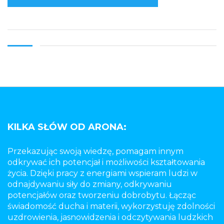
KILKA SŁÓW OD ARONA:
Przekazując swoją wiedzę, pomagam innym
odkrywać ich potencjał i możliwości kształtowania
życia. Dzięki pracy z energiami wspieram ludzi w
odnajdywaniu siły do zmiany, odkrywaniu
potencjałów oraz tworzeniu dobrobytu. Łącząc
świadomość ducha i materii, wykorzystuję zdolności
uzdrowienia, jasnowidzenia i odczytywania ludzkich