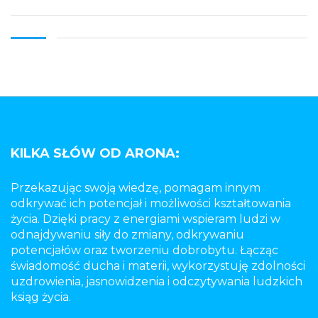
KILKA SŁÓW OD ARONA:
Przekazując swoją wiedzę, pomagam innym
odkrywać ich potencjał i możliwości kształtowania
życia. Dzięki pracy z energiami wspieram ludzi w
odnajdywaniu siły do zmiany, odkrywaniu
potencjałów oraz tworzeniu dobrobytu. Łącząc
świadomość ducha i materii, wykorzystuję zdolności
uzdrowienia, jasnowidzenia i odczytywania ludzkich
ksiąg życia.