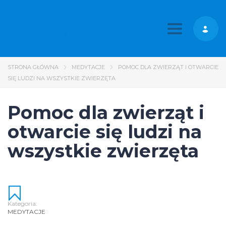
Toggle nav
STRONA GŁÓWNA
MEDYTACJE
POMOC DLA ZWIERZĄT I OTWARCIE
SIĘ LUDZI NA WSZYSTKIE ZWIERZĘTA
Pomoc dla zwierząt i
otwarcie się ludzi na
wszystkie zwierzęta
Kategoria:
MEDYTACJE