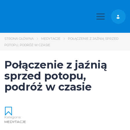
Toggle nav
STRONA GŁÓWNA
MEDYTACJE
POŁĄCZENIE Z JAŹNIĄ SPRZED
POTOPU, PODRÓŻ W CZASIE
Połączenie z jaźnią
sprzed potopu,
podróż w czasie
Kategoria:
MEDYTACJE