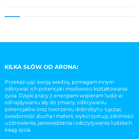
KILKA SŁÓW OD ARONA:
Przekazując swoją wiedzę, pomagam innym
odkrywać ich potencjał i możliwości kształtowania
życia. Dzięki pracy z energiami wspieram ludzi w
odnajdywaniu siły do zmiany, odkrywaniu
potencjałów oraz tworzeniu dobrobytu. Łącząc
świadomość ducha i materii, wykorzystuję zdolności
uzdrowienia, jasnowidzenia i odczytywania ludzkich
ksiąg życia.