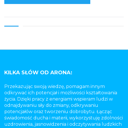
KILKA SŁÓW OD ARONA:
Przekazując swoją wiedzę, pomagam innym
odkrywać ich potencjał i możliwości kształtowania
życia. Dzięki pracy z energiami wspieram ludzi w
odnajdywaniu siły do zmiany, odkrywaniu
potencjałów oraz tworzeniu dobrobytu. Łącząc
świadomość ducha i materii, wykorzystuję zdolności
uzdrowienia, jasnowidzenia i odczytywania ludzkich