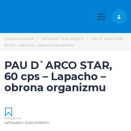
Toggle nav
STRONA GŁÓWNA
WITAMINY I SUPLEMENTY
PAU D`ARCO STAR,
60 CPS – LAPACHO – OBRONA ORGANIZMU
PAU D`ARCO STAR,
60 cps – Lapacho –
obrona organizmu
Kategoria:
WITAMINY I SUPLEMENTY