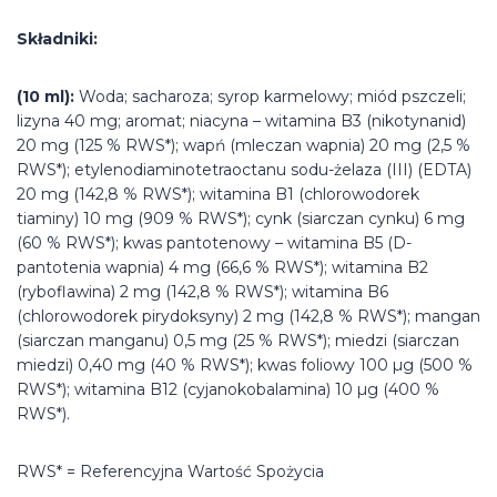
Składniki:
(10 ml):
Woda; sacharoza; syrop karmelowy; miód pszczeli;
lizyna 40 mg; aromat; niacyna – witamina B3 (nikotynanid)
20 mg (125 % RWS*); wapń (mleczan wapnia) 20 mg (2,5 %
RWS*); etylenodiaminotetraoctanu sodu-żelaza (III) (EDTA)
20 mg (142,8 % RWS*); witamina B1 (chlorowodorek
tiaminy) 10 mg (909 % RWS*); cynk (siarczan cynku) 6 mg
(60 % RWS*); kwas pantotenowy – witamina B5 (D-
pantotenia wapnia) 4 mg (66,6 % RWS*); witamina B2
(ryboflawina) 2 mg (142,8 % RWS*); witamina B6
(chlorowodorek pirydoksyny) 2 mg (142,8 % RWS*); mangan
(siarczan manganu) 0,5 mg (25 % RWS*); miedzi (siarczan
miedzi) 0,40 mg (40 % RWS*); kwas foliowy 100 µg (500 %
RWS*); witamina B12 (cyjanokobalamina) 10 µg (400 %
RWS*).
RWS* = Referencyjna Wartość Spożycia