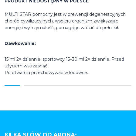
PRODUKT NIEDOSTĘPNY W POLSCE
MULTI STAR pomocny jest w prewencji degeneracyjnych
chorób cywilizacyjnych, wspiera organizm zwiększając
energię i wytrzymałość, pomagając wrócić do pełni sił.
Dawkowanie:
15 ml 2× dziennie; sportowcy 15–30 ml 2× dziennie. Przed
użyciem wstrząsnąć.
Po otwarciu przechowywać w lodówce.
KILKA SŁÓW OD ARONA: