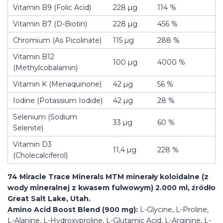
Vitamin B9 (Folic Acid)
228 µg
114 %
Vitamin B7 (D-Biotin)
228 µg
456 %
Chromium (As Picolinate)
115 µg
288 %
Vitamin B12
100 µg
4000 %
(Methylcobalamin)
Vitamin K (Menaquinone)
42 µg
56 %
Iodine (Potassium Iodide)
42 µg
28 %
Selenium (Sodium
33 µg
60 %
Selenite)
Vitamin D3
11,4 µg
228 %
(Cholecalciferol)
74 Miracle Trace Minerals MTM minerały koloidalne (z
wody mineralnej z kwasem fulwowym) 2.000 ml, źródło
Great Salt Lake, Utah.
Amino Acid Boost Blend (900 mg):
L-Glycine, L-Proline,
L-Alanine, L-Hydroxyproline, L-Glutamic Acid, L-Arginine, L-