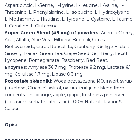
Aspartic Acid, L-Serine, L-Lysine, L-Leucine, L-Valine, L-
Threonine, L-Phenylalanine, L-Isoleucine, L-Hydroxylysine,
L-Methionine, L-Histidine, L-Tyrosine, L-Cysteine, L-Taurine,
L-Carnitine, L-Glutamine.
Super Green Blend (45 mg) of powders:
Acerola Cherry,
Acai, Alfalfa, Aloe Vera, Bilberry, Broccoli, Citrus
Bioflavonoids, Citrus Reticulata, Cranberry, Ginkgo Biloba,
Ginseng Panax, Green Tea, Grape Seed, Goji Berry, Lecithin,
Lycopene, Pomegranate, Raspberry, Red Beet.
Enzymes:
Amylase 36,7 mg, Protease 9,2 mg, Lactase 6,1
mg, Cellulase 1,7 mg, Lipase 0,3 mg.
Pozostałe składniki:
Woda oczyszczona RO, invert syrup
(Fructose, Glucose), xylitol, natural fruit juice blend from
concentrates; orange, apple, grape, freshness preserver
(Potasium sorbate, citric acid). 100% Natural Flavour &
Colour.
Opis: