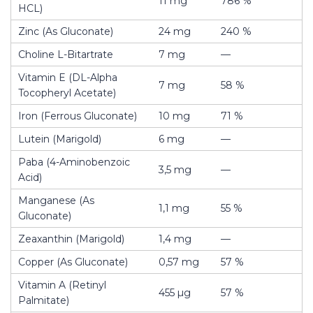
11 mg
786 %
HCL)
Zinc (As Gluconate)
24 mg
240 %
Choline L-Bitartrate
7 mg
—
Vitamin E (DL-Alpha
7 mg
58 %
Tocopheryl Acetate)
Iron (Ferrous Gluconate)
10 mg
71 %
Lutein (Marigold)
6 mg
—
Paba (4-Aminobenzoic
3,5 mg
—
Acid)
Manganese (As
1,1 mg
55 %
Gluconate)
Zeaxanthin (Marigold)
1,4 mg
—
Copper (As Gluconate)
0,57 mg
57 %
Vitamin A (Retinyl
455 µg
57 %
Palmitate)