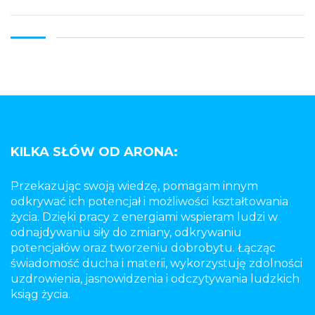
KILKA SŁÓW OD ARONA:
Przekazując swoją wiedzę, pomagam innym
odkrywać ich potencjał i możliwości kształtowania
życia. Dzięki pracy z energiami wspieram ludzi w
odnajdywaniu siły do zmiany, odkrywaniu
potencjałów oraz tworzeniu dobrobytu. Łącząc
świadomość ducha i materii, wykorzystuję zdolności
uzdrowienia, jasnowidzenia i odczytywania ludzkich
ksiąg życia.