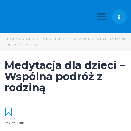
Toggle nav
STRONA GŁÓWNA
PORADNIKI
MEDYTACJA DLA DZIECI – WSPÓLNA
PODRÓŻ Z RODZINĄ
Medytacja dla dzieci –
Wspólna podróż z
rodziną
Kategoria:
PORADNIKI