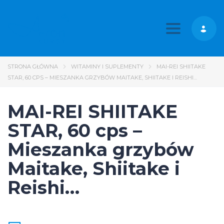
Toggle nav
STRONA GŁÓWNA
WITAMINY I SUPLEMENTY
MAI-REI SHIITAKE
STAR, 60 CPS – MIESZANKA GRZYBÓW MAITAKE, SHIITAKE I REISHI…
MAI-REI SHIITAKE
STAR, 60 cps –
Mieszanka grzybów
Maitake, Shiitake i
Reishi…