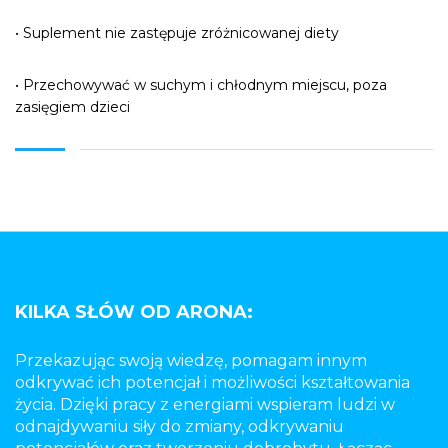
• Suplement nie zastępuje zróżnicowanej diety
• Przechowywać w suchym i chłodnym miejscu, poza
zasięgiem dzieci
KILKA SŁÓW OD ARONA:
Przekazując swoją wiedzę, pomagam innym
odkrywać ich potencjał i możliwości kształtowania
życia. Dzięki pracy z energiami wspieram ludzi w
odnajdywaniu siły do zmiany, odkrywaniu