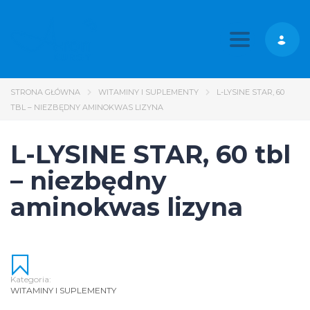
Toggle nav
STRONA GŁÓWNA
WITAMINY I SUPLEMENTY
L-LYSINE STAR, 60
TBL – NIEZBĘDNY AMINOKWAS LIZYNA
L-LYSINE STAR, 60 tbl
– niezbędny
aminokwas lizyna
Kategoria:
WITAMINY I SUPLEMENTY