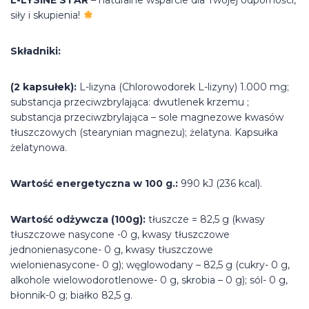
L-LYSINE STAR
– naturalne wsparcie dla Twojej odporności,
siły i skupienia!
Składniki:
(2 kapsułek):
L-lizyna (Chlorowodorek L-lizyny) 1.000 mg;
substancja przeciwzbrylająca: dwutlenek krzemu ;
substancja przeciwzbrylająca – sole magnezowe kwasów
tłuszczowych (stearynian magnezu); żelatyna. Kapsułka
żelatynowa.
Wartość energetyczna w 100 g.:
990 kJ (236 kcal).
Wartość odżywcza (100g):
tłuszcze = 82,5 g (kwasy
tłuszczowe nasycone -0 g, kwasy tłuszczowe
jednonienasycone- 0 g, kwasy tłuszczowe
wielonienasycone- 0 g); węglowodany – 82,5 g (cukry- 0 g,
alkohole wielowodorotlenowe- 0 g, skrobia – 0 g); sól- 0 g,
błonnik-0 g; białko 82,5 g.