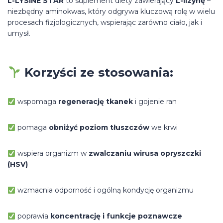
L-LYSINE STAR
to suplement diety zawierający
L-lizynę
–
niezbędny aminokwas, który odgrywa kluczową rolę w wielu
procesach fizjologicznych, wspierając zarówno ciało, jak i
umysł.
Korzyści ze stosowania:
wspomaga
regenerację tkanek
i gojenie ran
pomaga
obniżyć poziom tłuszczów
we krwi
wspiera organizm w
zwalczaniu wirusa opryszczki
(HSV)
wzmacnia odporność i ogólną kondycję organizmu
poprawia
koncentrację i funkcje poznawcze