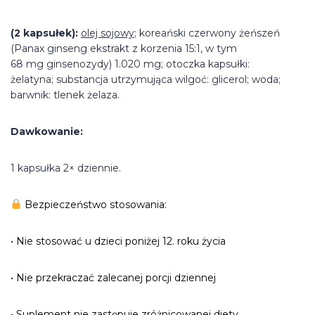
(2 kapsułek):
olej sojowy
; koreański czerwony żeńszeń
(Panax ginseng ekstrakt z korzenia 15:1, w tym
68 mg ginsenozydy) 1.020 mg; otoczka kapsułki:
żelatyna; substancja utrzymująca wilgoć: glicerol; woda;
barwnik: tlenek żelaza.
Dawkowanie:
1 kapsułka 2× dziennie.
Bezpieczeństwo stosowania:
• Nie stosować u dzieci poniżej 12. roku życia
• Nie przekraczać zalecanej porcji dziennej
• Suplement nie zastępuje zróżnicowanej diety