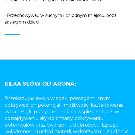
• Przechowywać w suchym i chłodnym miejscu, poza
zasięgiem dzieci
KILKA SŁÓW OD ARONA:
Przekazując swoją wiedzę, pomagam innym
odkrywać ich potencjał i możliwości kształtowania
życia. Dzięki pracy z energiami wspieram ludzi w
odnajdywaniu siły do zmiany, odkrywaniu
potencjałów oraz tworzeniu dobrobytu. Łącząc
świadomość ducha i materii, wykorzystuję zdolności