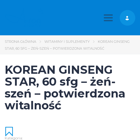
Toggle nav
STRONA GŁÓWNA
WITAMINY I SUPLEMENTY
KOREAN GINSENG
STAR, 60 SFG – ŻEŃ-SZEŃ – POTWIERDZONA WITALNOŚĆ
KOREAN GINSENG
STAR, 60 sfg – żeń-
szeń – potwierdzona
witalność
Kategoria: