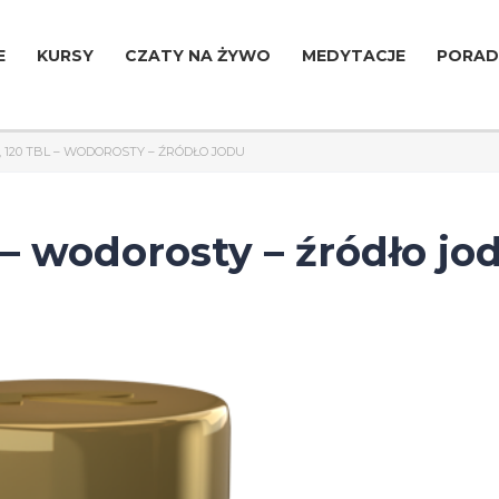
E
KURSY
CZATY NA ŻYWO
MEDYTACJE
PORAD
, 120 TBL – WODOROSTY – ŹRÓDŁO JODU
 – wodorosty – źródło jo