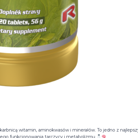
skarbnicą witamin, aminokwasów i minerałów. To jedno z najleps
wego funkcjonowania tarczycy i metabolizmu