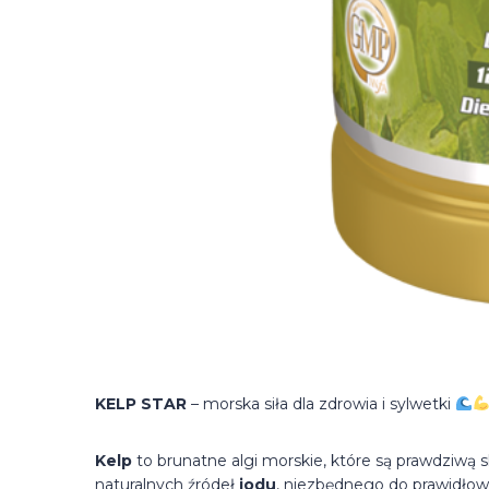
KELP STAR
– morska siła dla zdrowia i sylwetki
Kelp
to brunatne algi morskie, które są prawdziwą 
naturalnych źródeł
jodu
, niezbędnego do prawidło