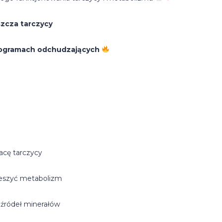
zcza tarczycy
 programach odchudzających
acę tarczycy
pieszyć metabolizm
 źródeł minerałów