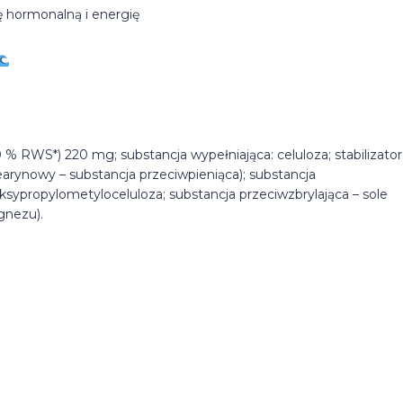
 hormonalną i energię
 % RWS*) 220 mg; substancja wypełniająca: celuloza; stabilizator
rynowy – substancja przeciwpieniąca); substancja
ksypropylometyloceluloza; substancja przeciwzbrylająca – sole
nezu).