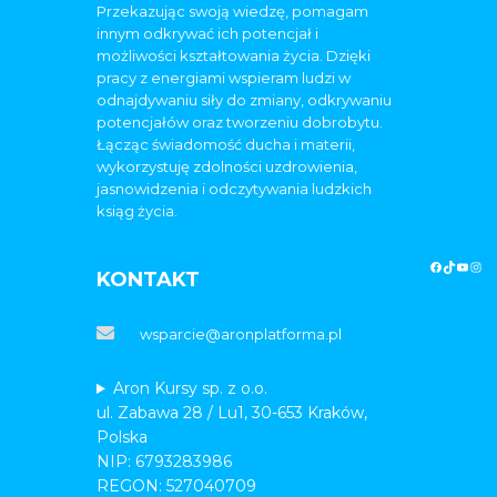
Przekazując swoją wiedzę, pomagam
innym odkrywać ich potencjał i
możliwości kształtowania życia. Dzięki
pracy z energiami wspieram ludzi w
odnajdywaniu siły do zmiany, odkrywaniu
potencjałów oraz tworzeniu dobrobytu.
Łącząc świadomość ducha i materii,
wykorzystuję zdolności uzdrowienia,
jasnowidzenia i odczytywania ludzkich
ksiąg życia.
KONTAKT
wsparcie@aronplatforma.pl
Aron Kursy sp. z o.o.
ul. Zabawa 28 / Lu1, 30-653 Kraków,
Polska
NIP: 6793283986
REGON: 527040709