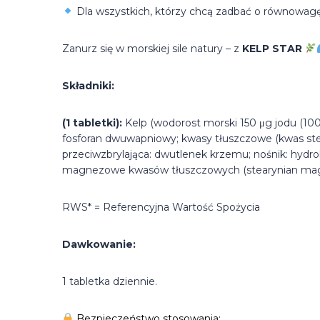
Dla wszystkich, którzy chcą zadbać o równowagę
Zanurz się w morskiej sile natury – z
KELP STAR
Składniki:
(1 tabletki):
Kelp (wodorost morski 150 μg jodu (100
fosforan dwuwapniowy; kwasy tłuszczowe (kwas stea
przeciwzbrylająca: dwutlenek krzemu; nośnik: hydro
magnezowe kwasów tłuszczowych (stearynian mag
RWS* = Referencyjna Wartość Spożycia
Dawkowanie:
1 tabletka dziennie.
Bezpieczeństwo stosowania: