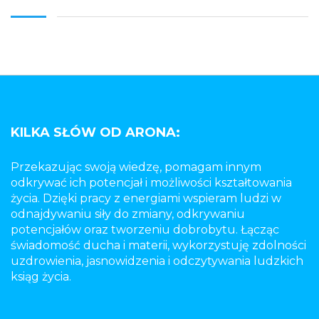
KILKA SŁÓW OD ARONA:
Przekazując swoją wiedzę, pomagam innym
odkrywać ich potencjał i możliwości kształtowania
życia. Dzięki pracy z energiami wspieram ludzi w
odnajdywaniu siły do zmiany, odkrywaniu
potencjałów oraz tworzeniu dobrobytu. Łącząc
świadomość ducha i materii, wykorzystuję zdolności
uzdrowienia, jasnowidzenia i odczytywania ludzkich
ksiąg życia.