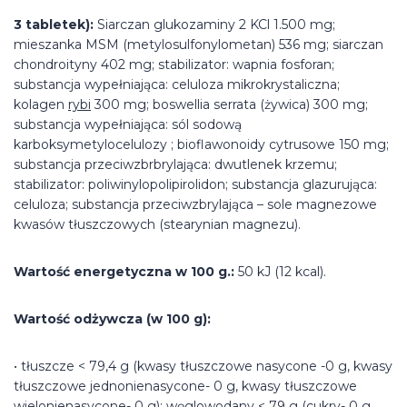
3 tabletek):
Siarczan glukozaminy 2 KCl 1.500 mg;
mieszanka MSM (metylosulfonylometan) 536 mg; siarczan
chondroityny 402 mg; stabilizator: wapnia fosforan;
substancja wypełniająca: celuloza mikrokrystaliczna;
kolagen
rybi
300 mg; boswellia serrata (żywica) 300 mg;
substancja wypełniająca: sól sodową
karboksymetylocelulozy ; bioflawonoidy cytrusowe 150 mg;
substancja przeciwzbrbrylająca: dwutlenek krzemu;
stabilizator: poliwinylopolipirolidon; substancja glazurująca:
celuloza; substancja przeciwzbrylająca – sole magnezowe
kwasów tłuszczowych (stearynian magnezu).
Wartość energetyczna w 100 g.:
50 kJ (12 kcal).
Wartość odżywcza (w 100 g):
• tłuszcze < 79,4 g (kwasy tłuszczowe nasycone -0 g, kwasy
tłuszczowe jednonienasycone- 0 g, kwasy tłuszczowe
wielonienasycone- 0 g); węglowodany < 79 g (cukry- 0 g,