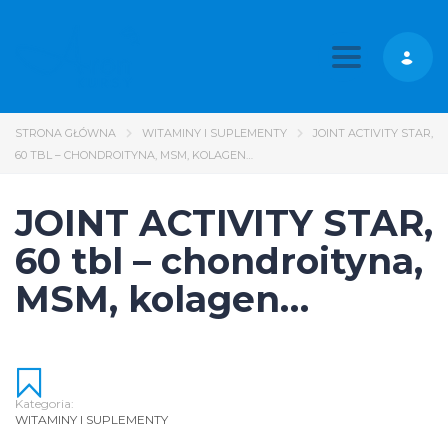
Toggle nav
STRONA GŁÓWNA
WITAMINY I SUPLEMENTY
JOINT ACTIVITY STAR,
60 TBL – CHONDROITYNA, MSM, KOLAGEN…
JOINT ACTIVITY STAR,
60 tbl – chondroityna,
MSM, kolagen…
Kategoria:
WITAMINY I SUPLEMENTY