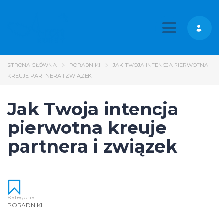
Toggle nav
STRONA GŁÓWNA
PORADNIKI
JAK TWOJA INTENCJA PIERWOTNA
KREUJE PARTNERA I ZWIĄZEK
Jak Twoja intencja
pierwotna kreuje
partnera i związek
Kategoria:
PORADNIKI