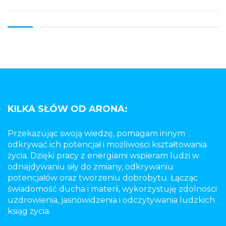
KILKA SŁÓW OD ARONA:
Przekazując swoją wiedzę, pomagam innym
odkrywać ich potencjał i możliwości kształtowania
życia. Dzięki pracy z energiami wspieram ludzi w
odnajdywaniu siły do zmiany, odkrywaniu
potencjałów oraz tworzeniu dobrobytu. Łącząc
świadomość ducha i materii, wykorzystuję zdolności
uzdrowienia, jasnowidzenia i odczytywania ludzkich
ksiąg życia.