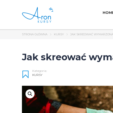
HOM
STRONA GŁÓWNA
KURSY
JAK SKREOWAĆ WYMARZONĄ
Jak skreować wym
Kategoria:
KURSY