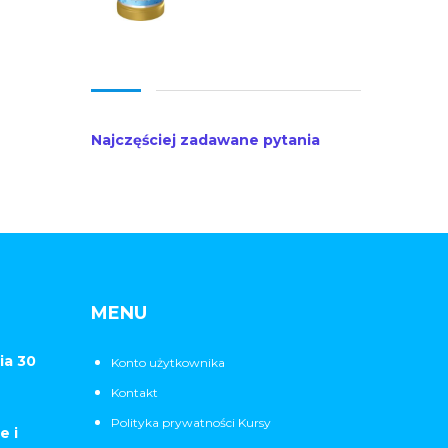
Najczęściej zadawane pytania
MENU
ia 30
Konto użytkownika
Kontakt
Polityka prywatności Kursy
e i