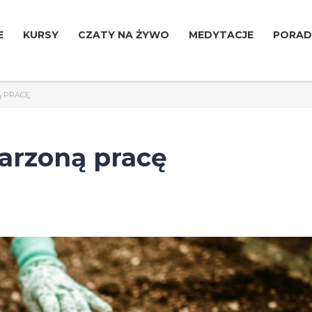
E
KURSY
CZATY NA ŻYWO
MEDYTACJE
PORAD
 PRACĘ
arzoną pracę