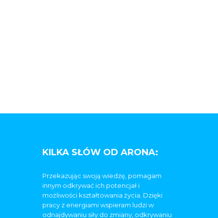
KILKA SŁÓW OD ARONA:
Przekazując swoją wiedzę, pomagam
innym odkrywać ich potencjał i
możliwości kształtowania życia. Dzięki
pracy z energiami wspieram ludzi w
odnajdywaniu siły do zmiany, odkrywaniu