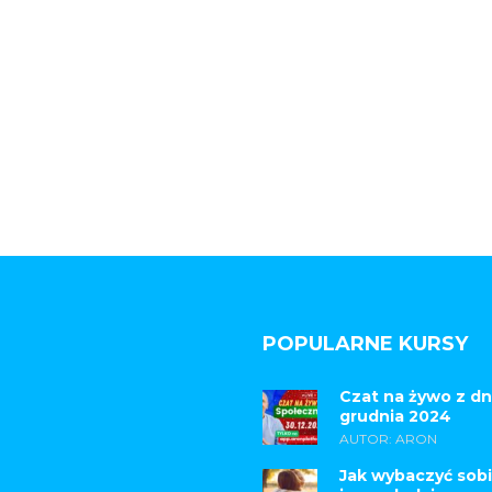
POPULARNE KURSY
Czat na żywo z dn
grudnia 2024
AUTOR: ARON
Jak wybaczyć sobi