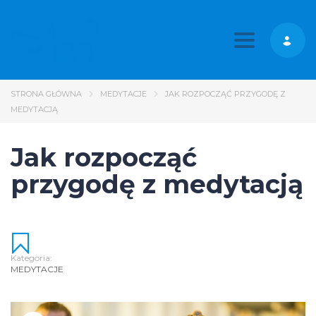
Toggle nav
STRONA GŁÓWNA
MEDYTACJE
JAK ROZPOCZĄĆ PRZYGODĘ Z
MEDYTACJĄ
Jak rozpocząć
przygodę z medytacją
Kategoria:
MEDYTACJE