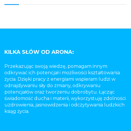
KILKA SŁÓW OD ARONA:
Przekazując swoją wiedzę, pomagam innym
odkrywać ich potencjał i możliwości kształtowania
życia. Dzięki pracy z energiami wspieram ludzi w
odnajdywaniu siły do zmiany, odkrywaniu
potencjałów oraz tworzeniu dobrobytu. Łącząc
świadomość ducha i materii, wykorzystuję zdolności
uzdrowienia, jasnowidzenia i odczytywania ludzkich
ksiąg życia.