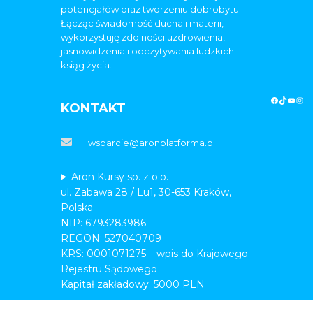
potencjałów oraz tworzeniu dobrobytu.
Łącząc świadomość ducha i materii,
wykorzystuję zdolności uzdrowienia,
jasnowidzenia i odczytywania ludzkich
ksiąg życia.
KONTAKT
wsparcie@aronplatforma.pl
Aron Kursy sp. z o.o.
ul. Zabawa 28 / Lu1, 30-653 Kraków,
Polska
NIP: 6793283986
REGON: 527040709
KRS: 0001071275 – wpis do Krajowego
Rejestru Sądowego
Kapitał zakładowy: 5000 PLN