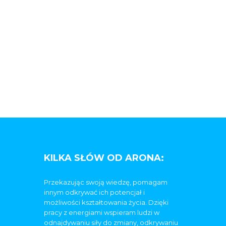
KILKA SŁÓW OD ARONA:
Przekazując swoją wiedzę, pomagam
innym odkrywać ich potencjał i
możliwości kształtowania życia. Dzięki
pracy z energiami wspieram ludzi w
odnajdywaniu siły do zmiany, odkrywaniu