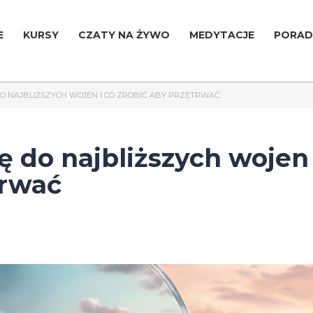
E
KURSY
CZATY NA ŻYWO
MEDYTACJE
PORAD
O NAJBLIŻSZYCH WOJEN I CO ZROBIĆ ABY PRZETRWAĆ
ę do najbliższych wojen 
trwać