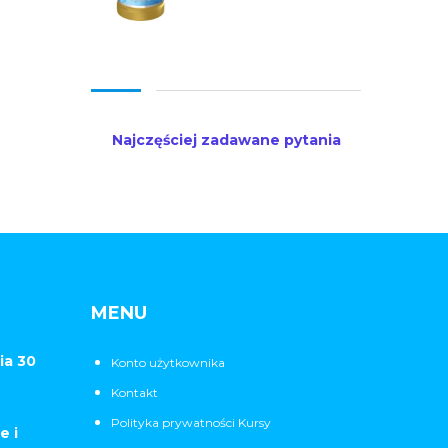
Najczęściej zadawane pytania
MENU
ia 30
Konto użytkownika
Kontakt
Polityka prywatności Kursy
e i