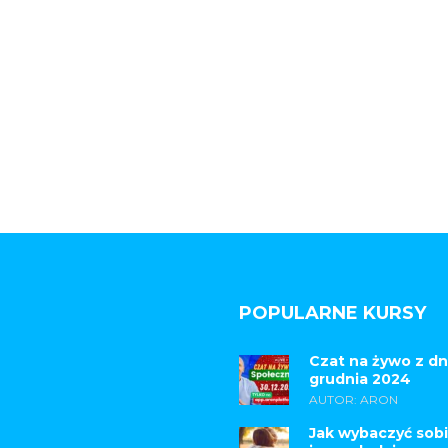
POPULARNE KURSY
Czat na żywo z dn
grudnia 2024
AUTOR: ARON
Jak wybaczyć sobi