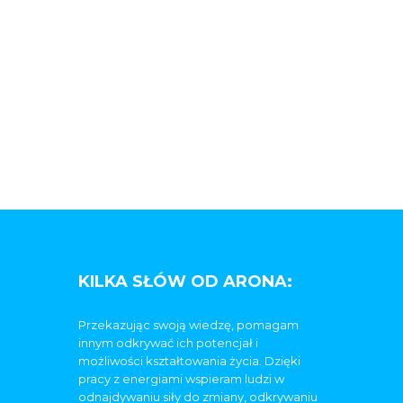
KILKA SŁÓW OD ARONA:
Przekazując swoją wiedzę, pomagam
innym odkrywać ich potencjał i
możliwości kształtowania życia. Dzięki
pracy z energiami wspieram ludzi w
odnajdywaniu siły do zmiany, odkrywaniu