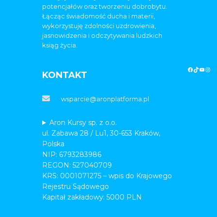
potencjałów oraz tworzeniu dobrobytu.
Łącząc świadomość ducha i materii,
wykorzystuję zdolności uzdrowienia,
jasnowidzenia i odczytywania ludzkich
ksiąg życia.
KONTAKT
wsparcie@aronplatforma.pl
Aron Kursy sp. z o.o.
ul. Zabawa 28 / Lu1, 30-653 Kraków,
Polska
NIP: 6793283986
REGON: 527040709
KRS: 0001071275 – wpis do Krajowego
Rejestru Sądowego
Kapitał zakładowy: 5000 PLN