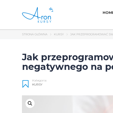
HOM
STRONA GŁÓWNA
KURSY
JAK PRZEPROGRAMOWAĆ SW
Jak przeprogramow
negatywnego na p
Kategoria:
KURSY