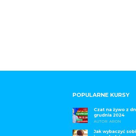
POPULARNE KURSY
Czat na żywo z dn
grudnia 2024
AUTOR: ARON
Jak wybaczyć sobi