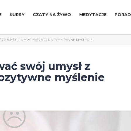
E
KURSY
CZATY NA ŻYWO
MEDYTACJE
PORAD
ÓJ UMYSŁ Z NEGATYWNEGO NA POZYTYWNE MYŚLENIE
ać swój umysł z
ozytywne myślenie