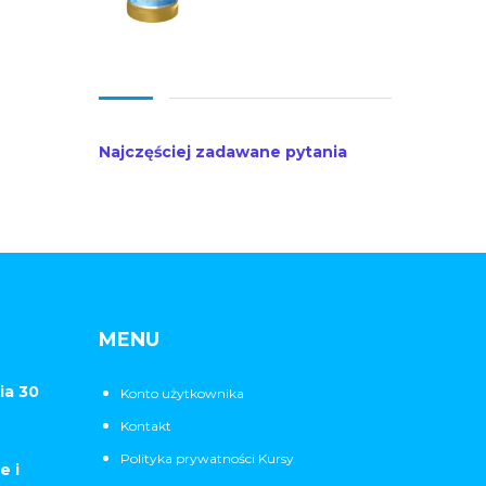
Najczęściej zadawane pytania
MENU
ia 30
Konto użytkownika
Kontakt
Polityka prywatności Kursy
e i